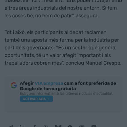
mateix, ser fort i resilient. "Ens podem tutejar amb
altres àrees industrials del nostre entorn. Si fem
les coses bé, no hem de patir", assegura.
Tot i això, els participants al debat reclamen
també una aposta més ferma per la indústria per
part dels governants. "És un sector que genera
oportunitats, té un valor afegit important i els
treballadors cobren més", conclou Manuel Crespo.
Afegir
VIA Empresa
com a font preferida de
Google de forma gratuïta
Estigues informat amb les últimes notícies d'actualitat
ACTIVAR ARA