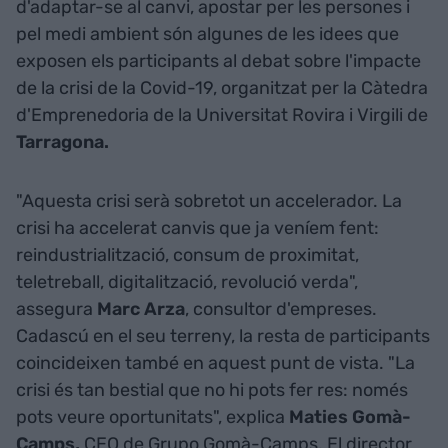
d'adaptar-se al canvi, apostar per les persones i
pel medi ambient són algunes de les idees que
exposen els participants al debat sobre l'impacte
de la crisi de la Covid-19, organitzat per la Càtedra
d'Emprenedoria de la Universitat Rovira i Virgili de
Tarragona.
"Aquesta crisi serà sobretot un accelerador. La
crisi ha accelerat canvis que ja veníem fent:
reindustrialització, consum de proximitat,
teletreball, digitalització, revolució verda",
assegura
Marc Arza
, consultor d'empreses.
Cadascú en el seu terreny, la resta de participants
coincideixen també en aquest punt de vista. "La
crisi és tan bestial que no hi pots fer res: només
pots veure oportunitats", explica
Maties Gomà-
Camps,
CEO de Grupo Gomà-Camps. El director