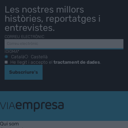
Les nostres millors
històries, reportatges i
entrevistes.
CORREU ELECTRÒNIC
IDIOMA*
Català
Castellà
He llegit i accepto el
tractament de dades
.
Subscriure's
VIA
Empresa
Qui som