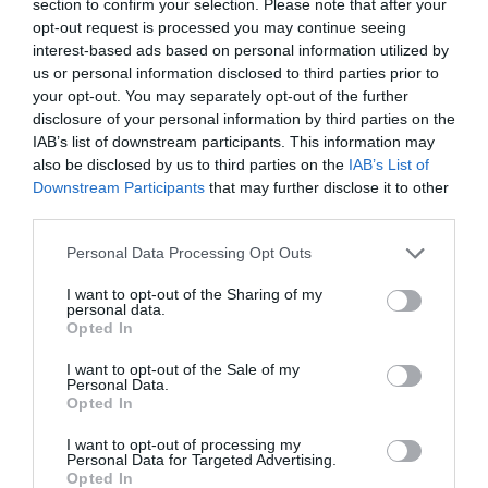
section to confirm your selection. Please note that after your
que ha trencat aquesta crisi és que la creativitat i
opt-out request is processed you may continue seeing
la creació de noves idees i línies de negoci no són
interest-based ads based on personal information utilized by
compatibles amb el treball des de casa. "Fer un
us or personal information disclosed to third parties prior to
your opt-out. You may separately opt-out of the further
software és una cosa molt artesanal, i requereix
disclosure of your personal information by third parties on the
molta creativitat i col·laboració. Doncs bé, estem
IAB’s list of downstream participants. This information may
traient noves versions tots els mesos, nosaltres i
also be disclosed by us to third parties on the
IAB’s List of
Downstream Participants
that may further disclose it to other
la resta d'empreses", posa com a exemple.
third parties.
També assegura que el 75% dels treballadors del
Personal Data Processing Opt Outs
seu grup estan a favor de generalitzar el
I want to opt-out of the Sharing of my
personal data.
teletreball, i que és una oportunitat "per obrir
Opted In
fronteres més enllà". Les empreses tecnològiques
I want to opt-out of the Sale of my
necessiten especialistes, i el treball en remot pot
Personal Data.
obrir-los a captar talent a l'estranger. "Això fins i
Opted In
tot preocupa a
Silicon Valley
, perquè ells tenen
I want to opt-out of processing my
allà un clúster molt tancat i nosaltres podem
Personal Data for Targeted Advertising.
Opted In