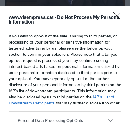
www.viaempresa.cat -
Do Not Process My Personal
El president de Foment, Josep Sánchez Llibre, a la
Information
copa de Nadal amb periodistes | ACN
“Volem un 2025 amb el màxim de riquesa que es
If you wish to opt-out of the sale, sharing to third parties, or
pugui distribuir a la societat”, ha declarat el
processing of your personal or sensitive information for
targeted advertising by us, please use the below opt-out
president de Foment del Treball,
Josep Sánchez
section to confirm your selection. Please note that after your
Llibre
. Entre els principals objectius de la
opt-out request is processed you may continue seeing
patronal hi ha el de continuar influint al govern
interest-based ads based on personal information utilized by
català i espanyol i que es garanteixi un marc
us or personal information disclosed to third parties prior to
your opt-out. You may separately opt-out of the further
d’estabilitat política per desenvolupar activats
disclosure of your personal information by third parties on the
empresarials. Llibre reivindica l’aprovació dels
IAB’s list of downstream participants. This information may
pressupostos generals i que s’aposti per un nou
also be disclosed by us to third parties on the
IAB’s List of
Downstream Participants
that may further disclose it to other
finançament, ja que fa “10 anys que està
third parties.
caducat”.
Personal Data Processing Opt Outs