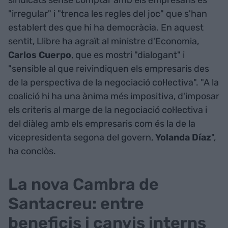
sindicats sense comptar amb els empresaris és
"irregular" i "trenca les regles del joc" que s'han
establert des que hi ha democràcia. En aquest
sentit, Llibre ha agraït al ministre d'Economia,
Carlos Cuerpo
, que es mostri "dialogant" i
"sensible al que reivindiquen els empresaris des
de la perspectiva de la negociació col·lectiva". "A la
coalició hi ha una ànima més impositiva, d'imposar
els criteris al marge de la negociació col·lectiva i
del diàleg amb els empresaris com és la de la
vicepresidenta segona del govern,
Yolanda Díaz
",
ha conclòs.
La nova Cambra de
Santacreu: entre
beneficis i canvis interns