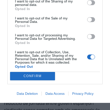
Foment del Treball avisa que
I want to opt-out of the Sharing of my
personal data.
pactar la reducció de
Opted In
jornada entre govern
I want to opt-out of the Sale of my
Personal Data.
Opted In
espanyol i sindicats sense
I want to opt-out of processing my
comptar amb els empresaris
Personal Data for Targeted Advertising.
Opted In
és "irregular" i "trenca les
I want to opt-out of Collection, Use,
regles del joc"
Retention, Sale, and/or Sharing of my
Personal Data that Is Unrelated with the
Purposes for which it was collected.
Opted Out
Ja fa mesos que
Foment del Treball lluita contra
CONFIRM
la reducció de la jornada laboral a 37,5 hores
i
demana que hi hagi un acord, "com s’ha fet en 45
anys d’història entre sindicats, empresaris i
Data Deletion
Data Access
Privacy Policy
govern". La patronal catalana avisa que pactar la
reducció de jornada entre govern espanyol i