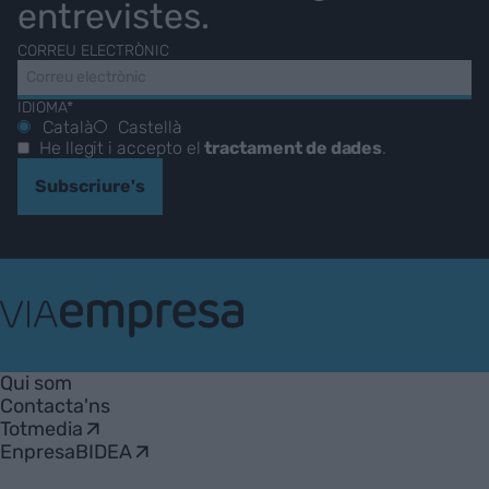
entrevistes.
CORREU ELECTRÒNIC
IDIOMA*
Català
Castellà
He llegit i accepto el
tractament de dades
.
Subscriure's
VIA
Empresa
Qui som
Contacta'ns
Totmedia
EnpresaBIDEA