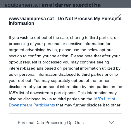
equipaments, i
en el darrer exercici ha
tramitat 2.123 denúncies relacionades amb
www.viaempresa.cat -
Do Not Process My Personal
actes vandàlics, agressions o frau, entre
Information
altres.
If you wish to opt-out of the sale, sharing to third parties, or
processing of your personal or sensitive information for
Afegir
VIA Empresa
com a font preferida de
targeted advertising by us, please use the below opt-out
Google de forma gratuïta
section to confirm your selection. Please note that after your
Estigues informat amb les últimes notícies d'actualitat
opt-out request is processed you may continue seeing
ACTIVAR ARA
interest-based ads based on personal information utilized by
us or personal information disclosed to third parties prior to
your opt-out. You may separately opt-out of the further
disclosure of your personal information by third parties on the
IAB’s list of downstream participants. This information may
also be disclosed by us to third parties on the
IAB’s List of
Downstream Participants
that may further disclose it to other
third parties.
Personal Data Processing Opt Outs
RELACIONADES