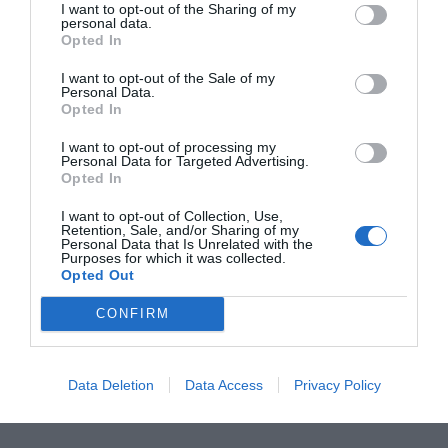
I want to opt-out of the Sharing of my
personal data.
Opted In
I want to opt-out of the Sale of my
Personal Data.
Opted In
I want to opt-out of processing my
Personal Data for Targeted Advertising.
Opted In
EVA: Renfe llança
Renfe manté el
Renfe Merca
I want to opt-out of Collection, Use,
l’AVE ‘low cost’
monopoli de
estrena con
Retention, Sale, and/or Sharing of my
Rodalies i Mitja
entre Barcel
Personal Data that Is Unrelated with the
Purposes for which it was collected.
Distància fins al
Lió
Opted Out
2027
CONFIRM
Data Deletion
Data Access
Privacy Policy