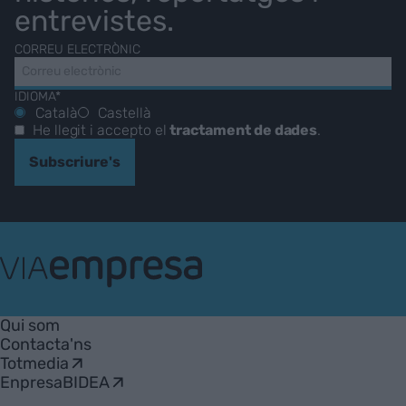
entrevistes.
CORREU ELECTRÒNIC
IDIOMA*
Català
Castellà
He llegit i accepto el
tractament de dades
.
Subscriure's
VIA
Empresa
Qui som
Contacta'ns
Totmedia
EnpresaBIDEA