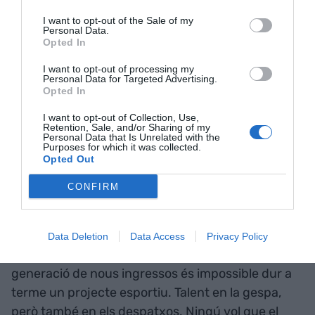
compromissaris, podrien arribar-se a executar els
avals dels directius del Club. Això d'executar avals
I want to opt-out of the Sale of my
Personal Data.
igual els sona a l'Espanya de 2009.
Opted In
I want to opt-out of processing my
"En les pròximes eleccions
Personal Data for Targeted Advertising.
Opted In
l'esportiu serà important,
I want to opt-out of Collection, Use,
Retention, Sale, and/or Sharing of my
l'econòmic serà molt urgent"
Personal Data that Is Unrelated with the
Purposes for which it was collected.
Opted Out
De cara a les pròximes eleccions, necessitarem
CONFIRM
candidats als qui no se'ls vinculi de primeres
amb super fitxatges que facin decantar el vot.
L'esportiu serà important, l'econòmic serà molt
Data Deletion
Data Access
Privacy Policy
urgent. Sense reordenació dels comptes i la
generació de nous ingressos és impossible dur a
terme un projecte esportiu. Talent en la gespa,
però també en els despatxos. Ningú vol que el