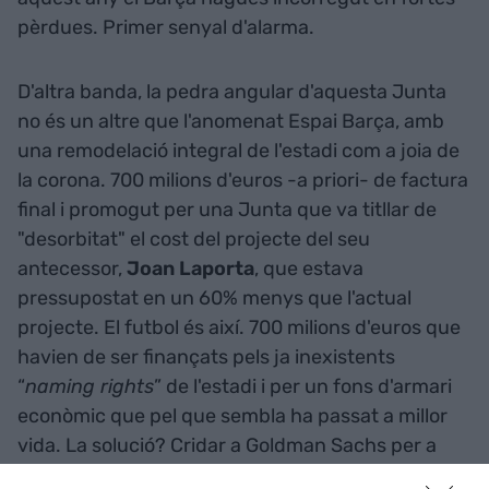
pèrdues. Primer senyal d'alarma.
D'altra banda, la pedra angular d'aquesta Junta
no és un altre que l'anomenat Espai Barça, amb
una remodelació integral de l'estadi com a joia de
la corona. 700 milions d'euros -a priori- de factura
final i promogut per una Junta que va titllar de
"desorbitat" el cost del projecte del seu
antecessor,
Joan Laporta
, que estava
pressupostat en un 60% menys que l'actual
projecte. El futbol és així. 700 milions d'euros que
havien de ser finançats pels ja inexistents
“
naming rights
” de l'estadi i per un fons d'armari
econòmic que pel que sembla ha passat a millor
vida. La solució? Cridar a Goldman Sachs per a
manllevar els diners de la construcció de la nova