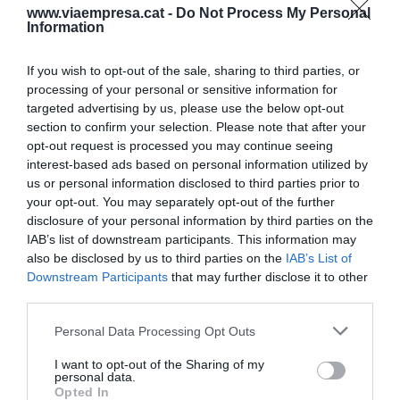
casa. A molts li sonarà a frase de l'Espanya de
www.viaempresa.cat -
Do Not Process My Personal
Information
2006. Segon senyal d'alarma.
If you wish to opt-out of the sale, sharing to third parties, or
Tercera i últim senyal d'alarma, la massa salarial. Si
processing of your personal or sensitive information for
targeted advertising by us, please use the below opt-out
la seva empresa gastés un 70% del pressupost en
section to confirm your selection. Please note that after your
salaris, com a empresari conciliaria difícilment el
opt-out request is processed you may continue seeing
somni. La realitat és que, després del cop del
interest-based ads based on personal information utilized by
us or personal information disclosed to third parties prior to
coronavirus, el Barça podria superar amb molt
your opt-out. You may separately opt-out of the further
escreix aquest percentatge en el pressupost de la
disclosure of your personal information by third parties on the
següent temporada. El preocupant és que, sense
IAB’s list of downstream participants. This information may
coronavirus, aquesta situació no distava massa.
also be disclosed by us to third parties on the
IAB’s List of
Downstream Participants
that may further disclose it to other
Com a resultat: operació sortida dels pesos
third parties.
pesants. Per no esmentar que la sortida de Messi
arreglaria els comptes a una Junta que
Personal Data Processing Opt Outs
presentava pèrdues i segons com fossin els
I want to opt-out of the Sharing of my
números presentats en Assemblea de
personal data.
Opted In