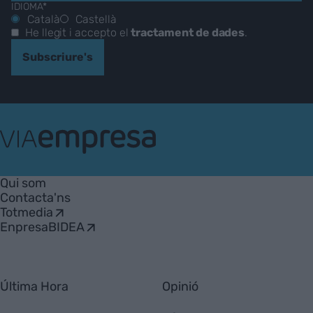
IDIOMA*
Català
Castellà
He llegit i accepto el
tractament de dades
.
Subscriure's
VIA
Empresa
Qui som
Contacta'ns
Totmedia
EnpresaBIDEA
Última Hora
Opinió