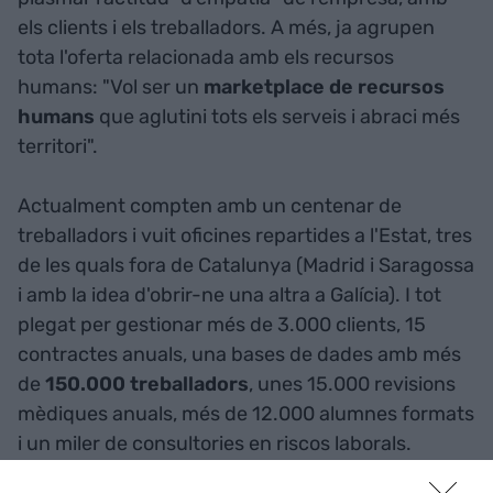
els clients i els treballadors. A més, ja agrupen
tota l'oferta relacionada amb els recursos
humans: "Vol ser un
marketplace de recursos
humans
que aglutini tots els serveis i abraci més
territori".
Actualment compten amb un centenar de
treballadors i vuit oficines repartides a l'Estat, tres
de les quals fora de Catalunya (Madrid i Saragossa
i amb la idea d'obrir-ne una altra a Galícia). I tot
plegat per gestionar més de 3.000 clients, 15
contractes anuals, una bases de dades amb més
de
150.000 treballadors
, unes 15.000 revisions
mèdiques anuals, més de 12.000 alumnes formats
i un miler de consultories en riscos laborals.