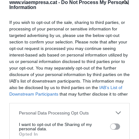
www.viaempresa.cat -
Do Not Process My Personal
Una nova pel·lícula
Information
Unes xifres que demostren que en menys de vint
If you wish to opt-out of the sale, sharing to third parties, or
anys han aconseguit tornar a aixecar un
processing of your personal or sensitive information for
targeted advertising by us, please use the below opt-out
nou
grup potent d'èxit
, tot i que els recursos
section to confirm your selection. Please note that after your
humans han canviat molt: "La pel·lícula és una
opt-out request is processed you may continue seeing
altra: els treballadors tenen més a l'abast totes les
interest-based ads based on personal information utilized by
us or personal information disclosed to third parties prior to
ofertes". De fet, el 1992 no existien els portals
your opt-out. You may separately opt-out of the further
d'internet que ara hi ha, on els mateixos
disclosure of your personal information by third parties on the
treballadors poden buscar ofertes.
IAB’s list of downstream participants. This information may
also be disclosed by us to third parties on the
IAB’s List of
Downstream Participants
that may further disclose it to other
Però des d'Empatif també s'aprofiten d'aquesta
third parties.
tecnologia: "Podem publicar ofertes a 400 llocs
amb un sol clic, ens movem amb molta rapidesa".
Personal Data Processing Opt Outs
I want to opt-out of the Sharing of my
personal data.
A la recerca de talent
Opted In