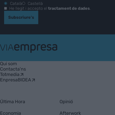
Català
Castellà
He llegit i accepto el
tractament de dades
.
Subscriure's
VIA
Empresa
Qui som
Contacta'ns
Totmedia
EnpresaBIDEA
Última Hora
Opinió
Economia
Afterwork