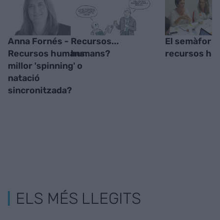
Anna Fornés -
Recursos...
El semàfor d
Recursos humans:
humans?
recursos h
millor 'spinning' o
natació
sincronitzada?
ELS MÉS LLEGITS