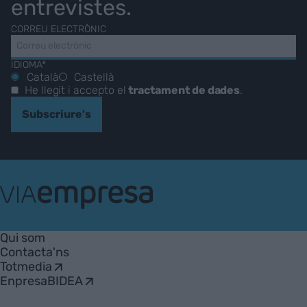
entrevistes.
CORREU ELECTRÒNIC
IDIOMA*
Català
Castellà
He llegit i accepto el
tractament de dades
.
Subscriure's
VIA
Empresa
Qui som
Contacta'ns
Totmedia
EnpresaBIDEA