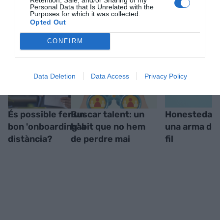
Personal Data that Is Unrelated with the
RELACIONADES
Purposes for which it was collected.
Opted Out
CONFIRM
Data Deletion
Data Access
Privacy Policy
És possible fer un
Buscar talent: un
Honestedat r
bon 'onboarding' a
hàbit que no hem
una arma de
distància?
de perdre mai
fil