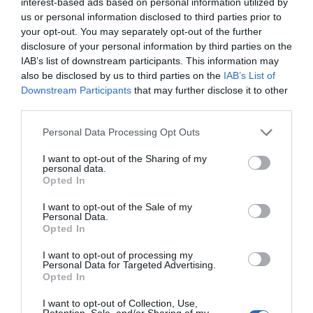
interest-based ads based on personal information utilized by
empresa.
us or personal information disclosed to third parties prior to
your opt-out. You may separately opt-out of the further
disclosure of your personal information by third parties on the
Sense persones bones, no hi ha projecte, no hi ha
IAB’s list of downstream participants. This information may
futur. El futur (i present) de l’empresa són les
also be disclosed by us to third parties on the
IAB’s List of
Downstream Participants
that may further disclose it to other
persones potents que en formen part.
third parties.
Personal Data Processing Opt Outs
Afegir
VIA Empresa
com a font preferida de
Google de forma gratuïta
I want to opt-out of the Sharing of my
personal data.
Estigues informat amb les últimes notícies d'actualitat
Opted In
ACTIVAR ARA
I want to opt-out of the Sale of my
Personal Data.
Opted In
I want to opt-out of processing my
Personal Data for Targeted Advertising.
Opted In
I want to opt-out of Collection, Use,
Retention, Sale, and/or Sharing of my