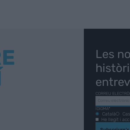
RE
Les no
històr
Í
entrev
CORREU ELECTRÒ
IDIOMA*
Català
Cas
He llegit i ac
Subscriure's