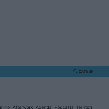
CAT
ESP
pinió
Afterwork
Agenda
Pòdcasts
Territori