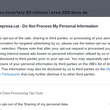
u inverteix 50 milions i crea 200 llocs de
 amb 4 noves botigues
presa.cat -
Do Not Process My Personal Information
to opt-out of the sale, sharing to third parties, or processing of your per
formation for targeted advertising by us, please use the below opt-out s
r selection. Please note that after your opt-out request is processed y
eing interest-based ads based on personal information utilized by us or
quen la qualitat dels productes dels dos
disclosed to third parties prior to your opt-out. You may separately opt-
 mateixa cadena (
Grup Bonpreu
). A més, també
losure of your personal information by third parties on the IAB’s list of
. This information may also be disclosed by us to third parties on the
IA
lient personalitzat que ofereixen i la gran oferta de
Participants
that may further disclose it to other third parties.
tabliments.
 criteri que s'ha considerat. El preu també és un
l Data Processing Opt Outs
, hi ha poques empreses d'alimentació que hagin
però, hi ha novament una cadena d'alimentació
o opt-out of the Sharing of my personal data.
In