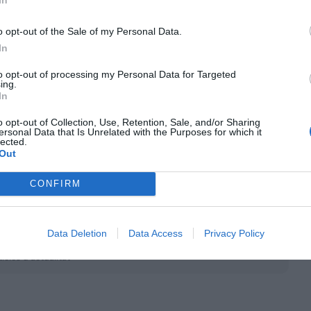
as és
bonÀrea
.
o opt-out of the Sale of my Personal Data.
e Inglés tanquen les
In
to opt-out of processing my Personal Data for Targeted
ing.
In
eren un rànquing amb presència d'algunes de les
o opt-out of Collection, Use, Retention, Sale, and/or Sharing
at. De fet,
Hipercor
(79 punts) i
El Corte Inglés
ersonal Data that Is Unrelated with the Purposes for which it
lected.
és immediats. Una altra marca de casa nostra,
Out
mb 76 punts, encara que ho fa empatada en
supermercats en línia
Família
.
CONFIRM
nt preferida de Google de forma
Data Deletion
Data Access
Privacy Policy
ACTIVAR ARA
ícies d'actualitat