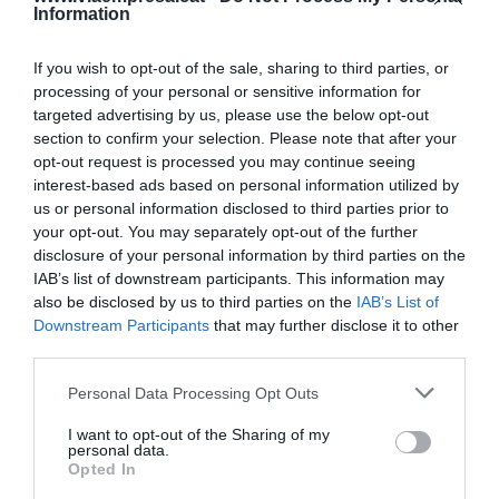
Information
"Hem de dotar d'
intel·ligència el consum
If you wish to opt-out of the sale, sharing to third parties, or
energètic
", apunta Caba, que recalca: "Hem de
processing of your personal or sensitive information for
ser capaços de fer arribar de forma senzilla la
targeted advertising by us, please use the below opt-out
informació al client, que entenguin en què gasten
section to confirm your selection. Please note that after your
opt-out request is processed you may continue seeing
i quan gasten energia".
interest-based ads based on personal information utilized by
us or personal information disclosed to third parties prior to
El nou
your opt-out. You may separately opt-out of the further
disclosure of your personal information by third parties on the
paradigma energètic
IAB’s list of downstream participants. This information may
also be disclosed by us to third parties on the
IAB’s List of
Downstream Participants
that may further disclose it to other
La visió d'Estabanell per al futur és clara:
third parties.
digitalitzar el consum energètic
, permetent als
Personal Data Processing Opt Outs
clients (i ajudant-los) a prendre decisions més
intel·ligents i eficients. La companyia aposta per
I want to opt-out of the Sharing of my
personal data.
la sensorització i l'eficiència energètica,
Opted In
proporcionant als seus clients informació en