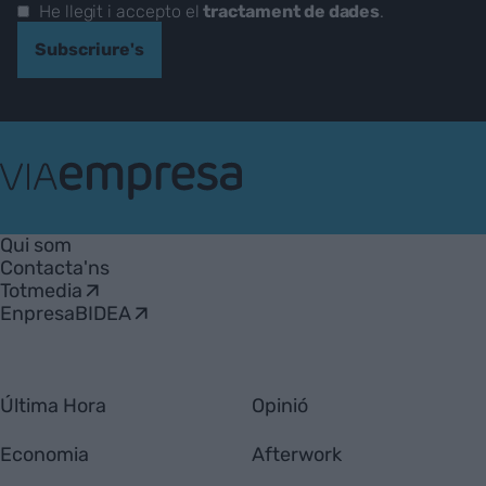
He llegit i accepto el
tractament de dades
.
Subscriure's
VIA
Empresa
Qui som
Contacta'ns
Totmedia
EnpresaBIDEA
Última Hora
Opinió
Economia
Afterwork