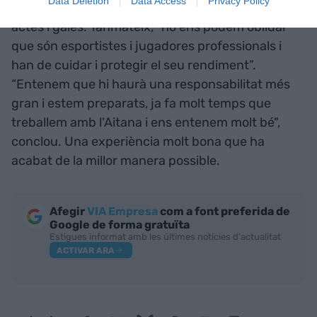
Data Deletion
Data Access
Privacy Policy
elevat perquè hi haurà més peticions, amb més
actes i gales. Tanmateix, “no ens podem oblidar
que són esportistes i jugadores professionals i
han de cuidar i protegir el seu rendiment”.
“Entenem que hi haurà una responsabilitat més
gran i estem preparats, ja fa molt temps que
treballem amb l'Aitana i ens entenem molt bé",
conclou. Una experiència molt bona que ha
acabat de la millor manera possible.
Afegir
VIA Empresa
com a font preferida de
Google de forma gratuïta
Estigues informat amb les últimes notícies d'actualitat
ACTIVAR ARA