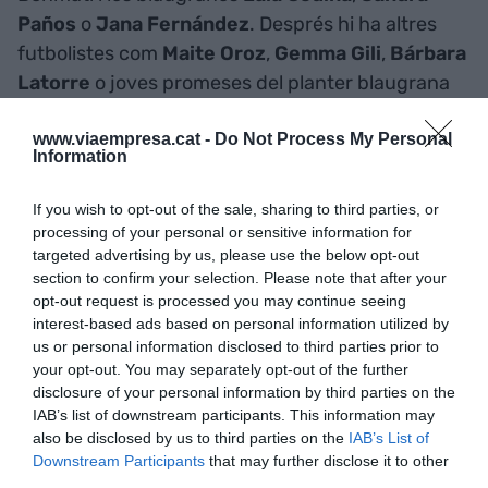
Paños
o
Jana Fernández
. Després hi ha altres
futbolistes com
Maite Oroz
,
Gemma Gili
,
Bárbara
Latorre
o joves promeses del planter blaugrana
com ara
Júlia Bartel
i
Laia Martret
.
www.viaempresa.cat -
Do Not Process My Personal
Information
Un mes a Nova Zelanda i
If you wish to opt-out of the sale, sharing to third parties, or
Austràlia
processing of your personal or sensitive information for
targeted advertising by us, please use the below opt-out
Martín i el seu soci han estat durant un mes a
section to confirm your selection. Please note that after your
opt-out request is processed you may continue seeing
Nova Zelanda
i
Austràlia
per seguir de prop el
interest-based ads based on personal information utilized by
Mundial de futbol femení. “Som una agència que
us or personal information disclosed to third parties prior to
ens agrada estar al lloc dels fets i acompanyar a
your opt-out. You may separately opt-out of the further
tots els esdeveniments esportius i no esportius de
disclosure of your personal information by third parties on the
IAB’s list of downstream participants. This information may
rellevància. Hem estat en tots els desplaçaments
also be disclosed by us to third parties on the
IAB’s List of
de la Lliga de Campions del Barça i mundials de
Downstream Participants
that may further disclose it to other
categories inferiors i de l'Eurocopa passada”,
third parties.