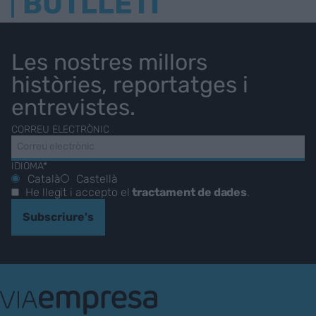
BUTLLETÍ
Les nostres millors
històries, reportatges i
entrevistes.
CORREU ELECTRÒNIC
IDIOMA*
Català
Castellà
He llegit i accepto el
tractament de dades
.
Subscriure's