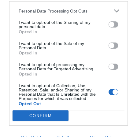
continua el fundador. Per a ells és clau que
Personal Data Processing Opt Outs
l’agència estigui a prop de la jugadora, com pot
I want to opt-out of the Sharing of my
ser les gestions amb la premsa i en el seu dia a
personal data.
dia. “Era un Mundial molt lluny i amb gran
Opted In
diferència horària, i tenia sentit ser-hi des del
I want to opt-out of the Sale of my
primer dia”, precisa.
Personal Data.
Opted In
I want to opt-out of processing my
Aitana, futura Pilota d’Or?
Personal Data for Targeted Advertising.
Opted In
Aitana Bonmatí forma part de totes les quinieles
I want to opt-out of Collection, Use,
Retention, Sale, and/or Sharing of my
com a futura
Pilota d’Or
. Martin apunta que “ho
Personal Data that Is Unrelated with the
prenen amb naturalitat”. "Es parla molt d'aquesta
Purposes for which it was collected.
Opted Out
possibilitat que pugui guanyar la Pilota d'Or i
creiem que hi ha moltes opcions, ja que ho ha
CONFIRM
guanyat tot col·lectivament”, continua.
I lògicament generarà un volum de treball més