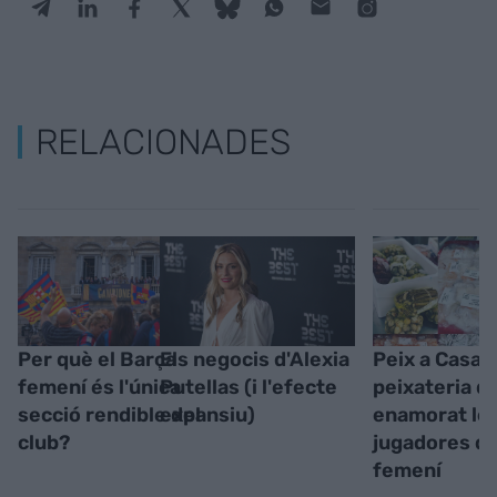
RELACIONADES
Per què el Barça
Els negocis d'Alexia
Peix a Casa, 
femení és l'única
Putellas (i l'efecte
peixateria q
secció rendible del
expansiu)
enamorat le
club?
jugadores de
femení