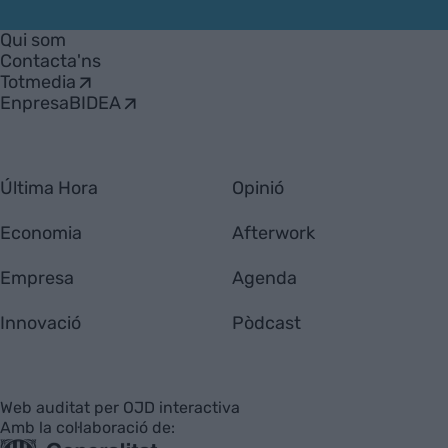
VIA
Empresa
Qui som
Contacta'ns
Totmedia
EnpresaBIDEA
Última Hora
Opinió
Economia
Afterwork
Empresa
Agenda
Innovació
Pòdcast
Web auditat per OJD interactiva
Amb la col·laboració de: