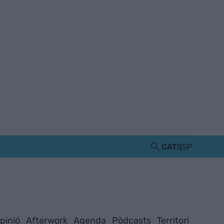
CAT
ESP
pinió
Afterwork
Agenda
Pòdcasts
Territori