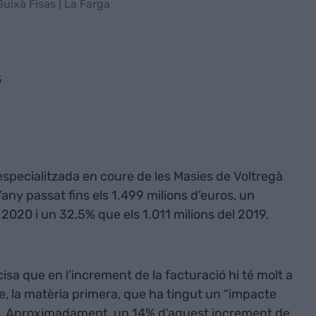
 Guixà Fisas | La Farga
s
especialitzada en coure de les Masies de Voltregà
l’any passat fins els 1.499 milions d’euros, un
2020 i un 32,5% que els 1.011 milions del 2019,
sa que en l’increment de la facturació hi té molt a
e, la matèria primera, que ha tingut un “impacte
ts. Aproximadament, un 14% d'aquest increment de