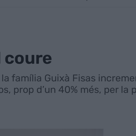
l coure
 la família Guixà Fisas increme
os, prop d’un 40% més, per la 