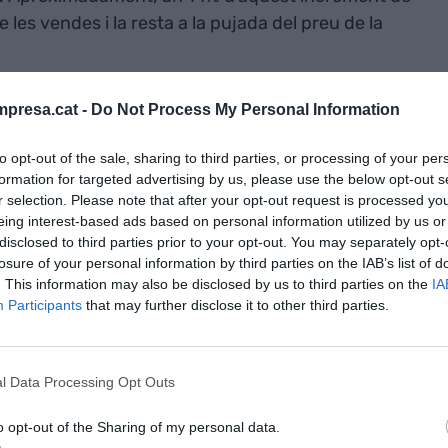
 les vendes i la resta a la pujada del preu de la
any passat en els 3,88 milions d’euros, molt per
presa.cat -
Do Not Process My Personal Information
e les pèrdues de 2,89 milions del 2019. I d’un any
to opt-out of the sale, sharing to third parties, or processing of your per
tius totals van passar de 209 a 242 milions d’euros i
formation for targeted advertising by us, please use the below opt-out s
ns. El ROE es va triplicar del 2% al 6% i l’Ebitda va
r selection. Please note that after your opt-out request is processed y
eing interest-based ads based on personal information utilized by us or
disclosed to third parties prior to your opt-out. You may separately opt-
losure of your personal information by third parties on the IAB’s list of
deutament a llarg termini va passar de dels 69,6
. This information may also be disclosed by us to third parties on the
IA
deutament a curt es va reduir a la meitat fins els
Participants
that may further disclose it to other third parties.
l Data Processing Opt Outs
214 anys
es vendes a
o opt-out of the Sharing of my personal data.