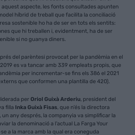
En aquest aspecte, les fonts consultades apunten
del híbrid de treball que facilita la conciliació
sa sostenible ho ha de ser en tots els sentits:
nes que hi treballen i, evidentment, ha de ser
enible si no guanya diners.
esprés del parèntesi provocat per la pandèmia en el
el 2019 es va tancar amb 339 empleats propis, que
pandèmia per incrementar-se fins els 386 el 2021
externs que conformen una plantilla de 420).
liderada per
Oriol Guixà Arderiu
, president del
a filla
Inka Guixà Fisas
, que n’és la directora
 un any després, la companyia va simplificar la
nviar la denominació a l’actual La Farga Your
-se a la marca amb la qual era coneguda