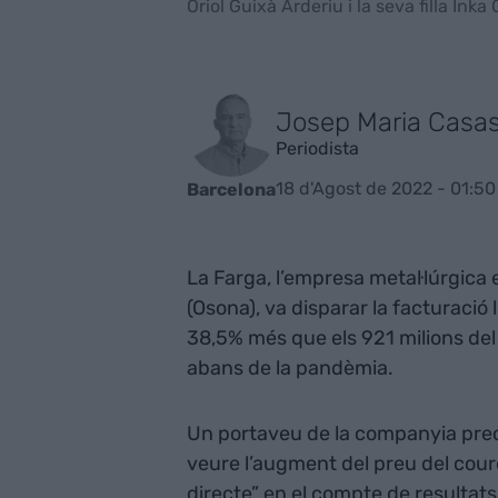
Oriol Guixà Arderiu i la seva filla Inka
Josep Maria Casa
Periodista
18 d'Agost de 2022 - 01:50
Barcelona
La Farga, l’empresa metal·lúrgica 
(Osona), va disparar la facturació 
38,5% més que els 921 milions del 
abans de la pandèmia.
Un portaveu de la companyia preci
veure l’augment del preu del cour
directe” en el compte de resulta