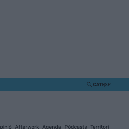
CAT
ESP
pinió
Afterwork
Agenda
Pòdcasts
Territori