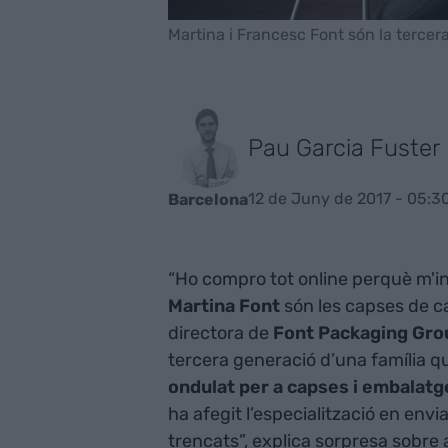
Martina i Francesc Font són la terce
Pau Garcia Fuster
12 de Juny de 2017 - 05:3
Barcelona
“Ho compro tot online perquè m'in
Martina Font
són les capses de c
directora de
Font Packaging Gro
tercera generació d’una família q
ondulat per a capses i embalatg
ha afegit l’especialització en en
trencats”, explica sorpresa sobre