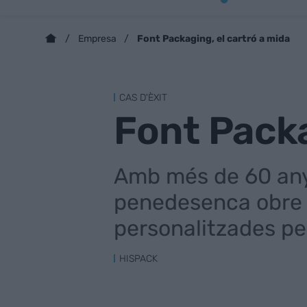
Font Packaging, el cartró a mida
Empresa
CAS D'ÈXIT
Font Packa
Amb més de 60 anys
penedesenca obre 
personalitzades p
HISPACK