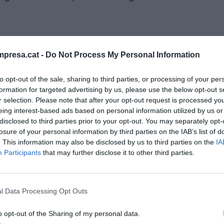
a el 2014 dins del grup
Font Packaging per servir
i treballen una desena dels 150 treballadors d’una
presa.cat -
Do Not Process My Personal Information
ns d’euros de facturació. Amb seu a Torrelavit i la
unicipi i Sant Pere de Riudebitlles i Sant Esteve
to opt-out of the sale, sharing to third parties, or processing of your per
formation for targeted advertising by us, please use the below opt-out s
des fem proves d'impacte llançant un producte a
r selection. Please note that after your opt-out request is processed y
tons a veure per on es pot trencar”. Una tasca
eing interest-based ads based on personal information utilized by us or
l'embalatge és l’experiència de compra de les
disclosed to third parties prior to your opt-out. You may separately opt-
losure of your personal information by third parties on the IAB’s list of
lt en la web, però si el producte arriba trencat
. This information may also be disclosed by us to third parties on the
IA
Participants
that may further disclose it to other third parties.
nt
l Data Processing Opt Outs
pient
, tot just ara es comencen a vendre molts
o opt-out of the Sharing of my personal data.
na Martina Font que el 5 de juliol serà entre els