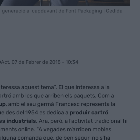
ra generació al capdavant de Font Packaging | Cedida
0
Act. 07 de Febrer de 2018 - 10:34
teressa aquest tema”. El que interessa a la
artró amb les que arriben els paquets. Com a
up
, amb el seu germà Francesc representa la
ue des del 1954 es dedica a
produir cartró
es industrials
. Ara, però, a l’activitat tradicional hi
viaments online. “A vegades m'arriben mobles
 alguna comanda que, de ben segur, no s’ha