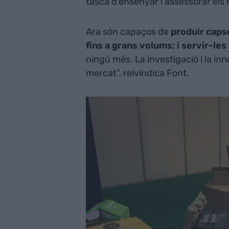
tasca d'ensenyar i assessorar els 
Ara són capaços de
produir capse
fins a grans volums; i servir-les
ningú més. La investigació i la in
mercat”, reivindica Font.