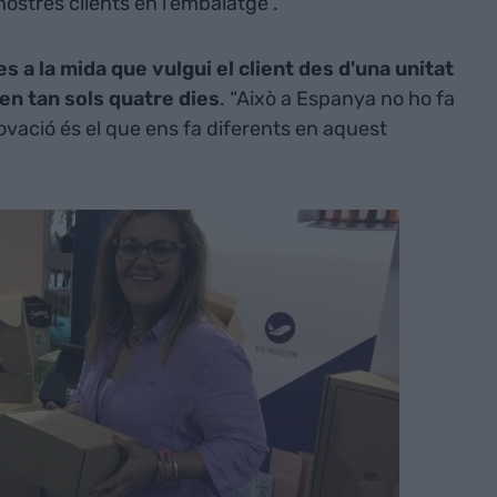
nostres clients en l'embalatge”.
s a la mida que vulgui el client des d'una unitat
 en tan sols quatre dies
. “Això a Espanya no ho fa
novació és el que ens fa diferents en aquest