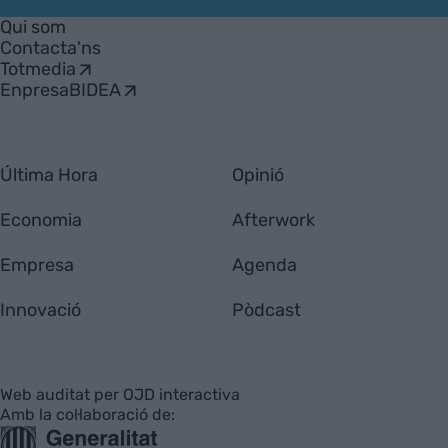
Empresa
Qui som
Contacta'ns
Totmedia
EnpresaBIDEA
Última Hora
Opinió
Economia
Afterwork
Empresa
Agenda
Innovació
Pòdcast
Web auditat per OJD interactiva
Amb la col·laboració de: