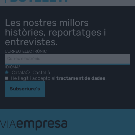
Les nostres millors
històries, reportatges i
entrevistes.
CORREU ELECTRÒNIC
IDIOMA*
Català
Castellà
He llegit i accepto el
tractament de dades
.
Subscriure's
VIA