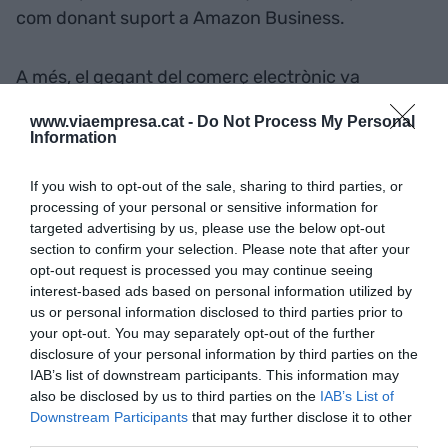
com donant suport a Amazon Business.
A més, el gegant del comerç electrònic va
confirmar fa uns mesos la seva intenció de crear
www.viaempresa.cat -
Do Not Process My Personal
el 2017
més de 500 nous llocs de feina fixes,
la
Information
qual cosa suposa que, en solament un any,
augmentarà la seva plantilla més d'un 50%,
If you wish to opt-out of the sale, sharing to third parties, or
processing of your personal or sensitive information for
passant dels 1.000 treballadors actuals als 1.500
targeted advertising by us, please use the below opt-out
que tindrà a final del 2017.
section to confirm your selection. Please note that after your
opt-out request is processed you may continue seeing
interest-based ads based on personal information utilized by
Afegir
VIA Empresa
com a font preferida de
us or personal information disclosed to third parties prior to
Google de forma gratuïta
your opt-out. You may separately opt-out of the further
Estigues informat amb les últimes notícies d'actualitat
disclosure of your personal information by third parties on the
ACTIVAR ARA
IAB’s list of downstream participants. This information may
also be disclosed by us to third parties on the
IAB’s List of
Downstream Participants
that may further disclose it to other
third parties.