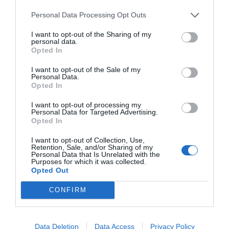
Personal Data Processing Opt Outs
I want to opt-out of the Sharing of my
personal data.
Opted In
RELACIONADES
I want to opt-out of the Sale of my
Personal Data.
Opted In
I want to opt-out of processing my
Personal Data for Targeted Advertising.
Opted In
I want to opt-out of Collection, Use,
Retention, Sale, and/or Sharing of my
Personal Data that Is Unrelated with the
Purposes for which it was collected.
Opted Out
Amazon crearà 620
El comerç
Amazon obri
llocs de feina amb la
electrònic acapara
centre logíst
CONFIRM
robotització
els magatzems de
Martorelles
Barcelona
Data Deletion
Data Access
Privacy Policy