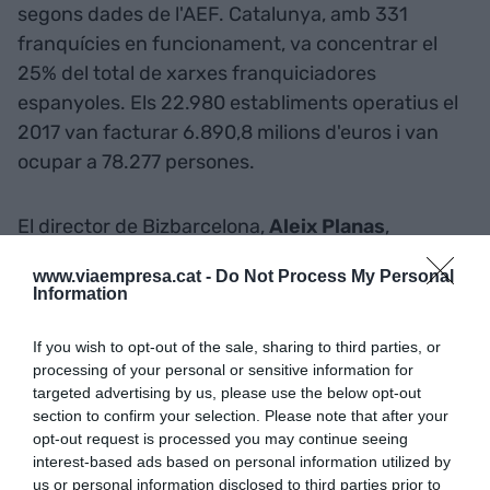
segons dades de l'AEF. Catalunya, amb 331
franquícies en funcionament, va concentrar el
25% del total de xarxes franquiciadores
espanyoles. Els 22.980 establiments operatius el
2017 van facturar 6.890,8 milions d'euros i van
ocupar a 78.277 persones.
El director de Bizbarcelona, ​​
Aleix Planas
,
considera que "encara que madur i amb gran
www.viaempresa.cat -
Do Not Process My Personal
quantitat de xarxes comercials, el mercat català
Information
és molt receptiu a conceptes de negoci creatius i
innovadors i la franquícia és clau en la
If you wish to opt-out of the sale, sharing to third parties, or
processing of your personal or sensitive information for
dinamització del
retail
". Així mateix, Planas
targeted advertising by us, please use the below opt-out
destaca que "la franquícia pot ser una bona opció
section to confirm your selection. Please note that after your
d'autoocupació o inversió per a moltes persones
opt-out request is processed you may continue seeing
amb actitud emprenedora que assumeixen el risc
interest-based ads based on personal information utilized by
us or personal information disclosed to third parties prior to