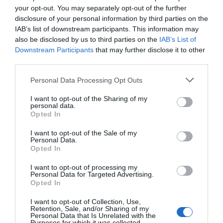
de muntar el seu propi negoci amb el suport d'una
your opt-out. You may separately opt-out of the further
marca reconeguda".
disclosure of your personal information by third parties on the
IAB’s list of downstream participants. This information may
also be disclosed by us to third parties on the
IAB’s List of
Afegir
VIA Empresa
com a font preferida de
Downstream Participants
that may further disclose it to other
Google de forma gratuïta
third parties.
Estigues informat amb les últimes notícies d'actualitat
ACTIVAR ARA
Personal Data Processing Opt Outs
I want to opt-out of the Sharing of my
personal data.
Opted In
I want to opt-out of the Sale of my
Personal Data.
Opted In
I want to opt-out of processing my
Personal Data for Targeted Advertising.
RELACIONADES
Opted In
I want to opt-out of Collection, Use,
Retention, Sale, and/or Sharing of my
Personal Data that Is Unrelated with the
Purposes for which it was collected.