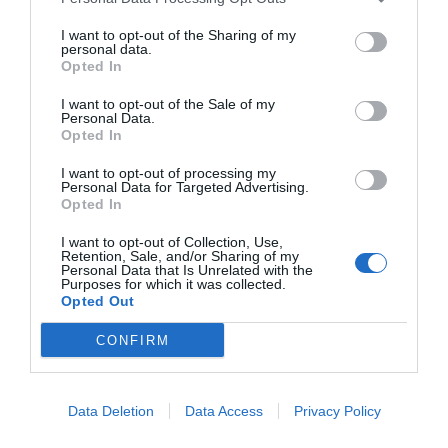
I want to opt-out of the Sharing of my
"Volem portar la poma de Lleida a nous sectors.
personal data.
Opted In
Estem sempre pensant noves formes d’innovar i
veiem oportunitats molt grans en begudes
I want to opt-out of the Sale of my
Personal Data.
funcionals amb producte de proximitat i ecològic",
Opted In
emfatitza Falcó. Un sector que creu que està en
I want to opt-out of processing my
creixement entre els consumidors catalans, tot i
Personal Data for Targeted Advertising.
Opted In
que a Europa es va per davant.
I want to opt-out of Collection, Use,
Retention, Sale, and/or Sharing of my
De Lleida al món
Personal Data that Is Unrelated with the
Purposes for which it was collected.
Opted Out
Actualment, la venda de Good Bio Foods se centra
CONFIRM
en el canal digital, tot i que ja han tingut presència
en fires internacionals i ja tenen tancat un acord
per desembarcar a Alemanya. Tot i això, l'Asier
Data Deletion
Data Access
Privacy Policy
assenyala que el primer focus és a Lleida: "La