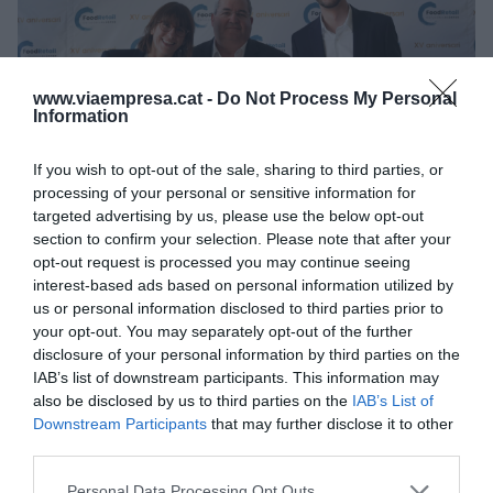
www.viaempresa.cat -
Do Not Process My Personal
Information
If you wish to opt-out of the sale, sharing to third parties, or
processing of your personal or sensitive information for
Anna Feixas, Ramon Pons i Asier Falcó, de l'equip de
Good Bio Foods | Cedida
targeted advertising by us, please use the below opt-out
L'empresa lleidatana ha apostat des de bon
section to confirm your selection. Please note that after your
opt-out request is processed you may continue seeing
principi per la innovació i noves begudes amb la
interest-based ads based on personal information utilized by
poma com a ingredient base. Elaboren tres sucs
us or personal information disclosed to third parties prior to
amb tres varietats de pomes diferents (
golden
,
your opt-out. You may separately opt-out of the further
disclosure of your personal information by third parties on the
granny
i
story
). Però no només: també
IAB’s list of downstream participants. This information may
produeixen aigües de quefir, isotònics, refrescos i
also be disclosed by us to third parties on the
IAB’s List of
energètics. Tot amb la mateixa premissa: poma,
Downstream Participants
that may further disclose it to other
producte ecològic i de proximitat i buscant els
third parties.
beneficis per a la salut.
Personal Data Processing Opt Outs