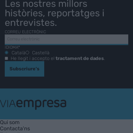
Les nostres millors
històries, reportatges i
entrevistes.
CORREU ELECTRÒNIC
IDIOMA*
Català
Castellà
He llegit i accepto el
tractament de dades
.
Subscriure's
VIA
Empresa
Qui som
Contacta'ns