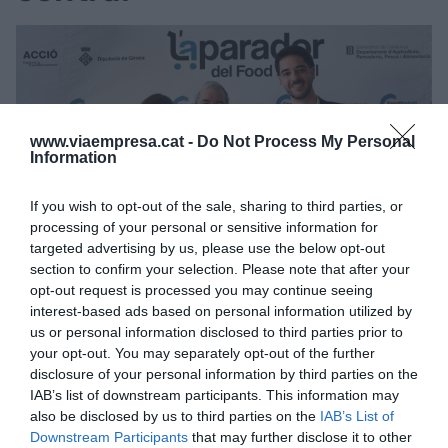
www.viaempresa.cat -
Do Not Process My Personal
Information
If you wish to opt-out of the sale, sharing to third parties, or
processing of your personal or sensitive information for
targeted advertising by us, please use the below opt-out
Anna Feixas, Ramon Pons y Asier Falcó, del equipo de
section to confirm your selection. Please note that after your
Good Bio Foods | Cedida
opt-out request is processed you may continue seeing
La empresa leridana ha apostado desde el
interest-based ads based on personal information utilized by
us or personal information disclosed to third parties prior to
principio por la innovación y nuevas bebidas con
your opt-out. You may separately opt-out of the further
la manzana como ingrediente base. Elaboran tres
disclosure of your personal information by third parties on the
zumos con tres variedades de manzanas
IAB’s list of downstream participants. This information may
diferentes (
golden
,
granny
y
story
). Pero no solo
also be disclosed by us to third parties on the
IAB’s List of
Downstream Participants
that may further disclose it to other
eso: también producen aguas de kéfir, isotónicos,