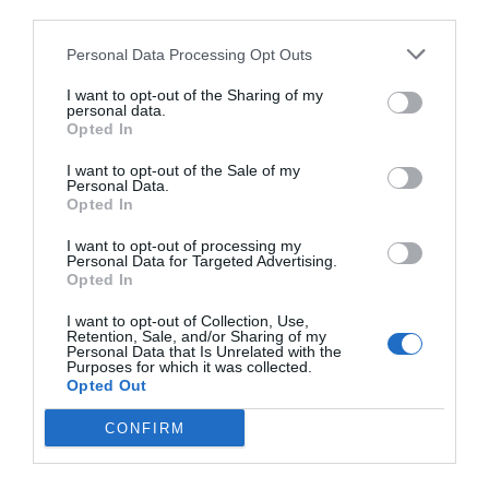
third parties.
refrescos y energéticos. Todo con la misma
premisa: manzana, producto ecológico y de
Personal Data Processing Opt Outs
proximidad y buscando los beneficios para la
I want to opt-out of the Sharing of my
personal data.
salud.
Opted In
I want to opt-out of the Sale of my
"Queremos llevar la manzana de Lleida a nuevos
Personal Data.
Opted In
sectores. Estamos siempre pensando nuevas
formas de innovar y vemos oportunidades muy
I want to opt-out of processing my
Personal Data for Targeted Advertising.
grandes en bebidas funcionales con producto de
Opted In
proximidad y ecológico", enfatiza Falcó. Un sector
I want to opt-out of Collection, Use,
que cree que está en crecimiento entre los
Retention, Sale, and/or Sharing of my
Personal Data that Is Unrelated with the
consumidores catalanes, aunque en Europa se va
Purposes for which it was collected.
por delante.
Opted Out
CONFIRM
De Lleida al mundo