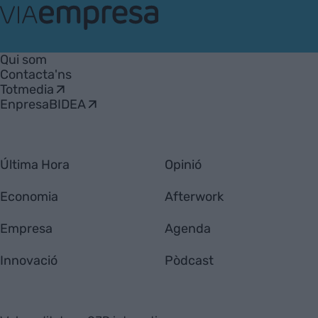
VIA
Empresa
Qui som
Contacta'ns
Totmedia
EnpresaBIDEA
Última Hora
Opinió
Economia
Afterwork
Empresa
Agenda
Innovació
Pòdcast