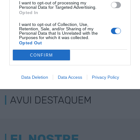
I want to opt-out of processing my
Personal Data for Targeted Advertising.
Opted In
I want to opt-out of Collection, Use,
Retention, Sale, and/or Sharing of my
Personal Data that Is Unrelated with the
Purposes for which it was collected.
Opted Out
CONFIRM
ELS MÉS LLEGITS
Data Deletion
Data Access
Privacy Policy
AVUI DESTAQUEM
EL NOSTRE