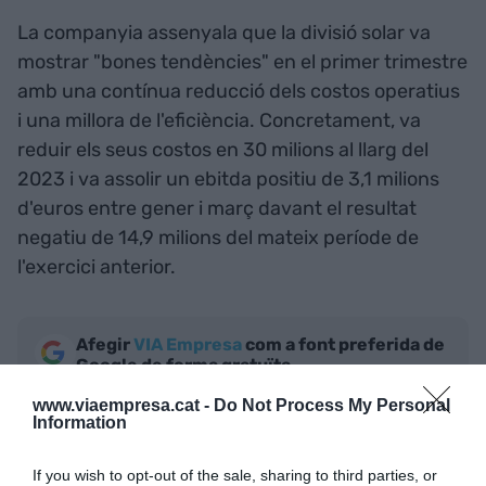
La companyia assenyala que la divisió solar va
mostrar "bones tendències" en el primer trimestre
amb una contínua reducció dels costos operatius
i una millora de l'eficiència. Concretament, va
reduir els seus costos en 30 milions al llarg del
2023 i va assolir un ebitda positiu de 3,1 milions
d'euros entre gener i març davant el resultat
negatiu de 14,9 milions del mateix període de
l'exercici anterior.
Afegir
VIA Empresa
com a font preferida de
Google de forma gratuïta
Estigues informat amb les últimes notícies d'actualitat
www.viaempresa.cat -
Do Not Process My Personal
ACTIVAR ARA
Information
If you wish to opt-out of the sale, sharing to third parties, or