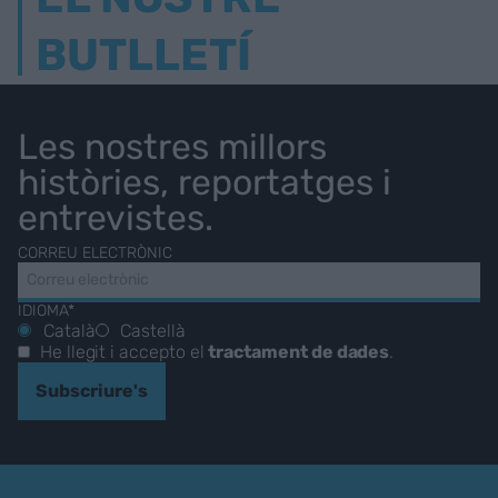
BUTLLETÍ
Les nostres millors
històries, reportatges i
entrevistes.
CORREU ELECTRÒNIC
IDIOMA*
Català
Castellà
He llegit i accepto el
tractament de dades
.
Subscriure's