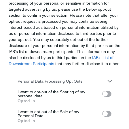
processing of your personal or sensitive information for
targeted advertising by us, please use the below opt-out
section to confirm your selection. Please note that after your
opt-out request is processed you may continue seeing
interest-based ads based on personal information utilized by
us or personal information disclosed to third parties prior to
RELACIONADES
your opt-out. You may separately opt-out of the further
disclosure of your personal information by third parties on the
IAB’s list of downstream participants. This information may
also be disclosed by us to third parties on the
IAB’s List of
Downstream Participants
that may further disclose it to other
third parties.
Personal Data Processing Opt Outs
I want to opt-out of the Sharing of my
personal data.
De l''annus
L''annus horribilis'
Holaluz redu
Opted In
horribilis' d'Holaluz
d'Holaluz: d'una
costos opera
I want to opt-out of the Sale of my
a un maig crític:
conversa de bar a
30 milions d
Personal Data.
allau de
un desenllaç incert
Opted In
reclamacions