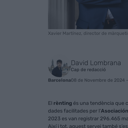
Xavier Martínez, director de màrqueti
David Lombrana
Cap de redacció
08 de Novembre de 2024 -
Barcelona
El
rènting
és una tendència que cr
dades facilitades per l’
Asociación
2023 es van registrar 296.465 ma
Així i tot, aquest servei també s’e