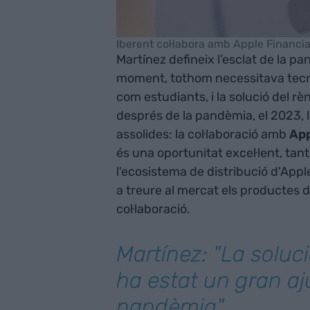
Iberent col·labora amb Apple Financia
Martínez defineix l’esclat de la 
moment, tothom necessitava tecnol
com estudiants, i la solució del rè
després de la pandèmia, el 2023, 
assolides: la col·laboració amb
App
és una oportunitat excel·lent, tan
l'ecosistema de distribució d'Appl
a treure al mercat els productes d
col·laboració.
Martínez: "La soluci
ha estat un gran aj
pandèmia"