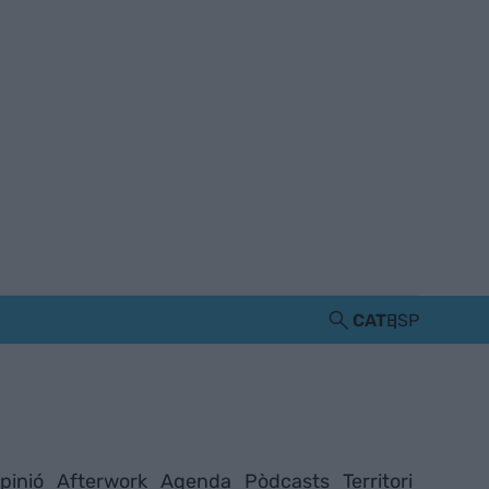
CAT
ESP
pinió
Afterwork
Agenda
Pòdcasts
Territori