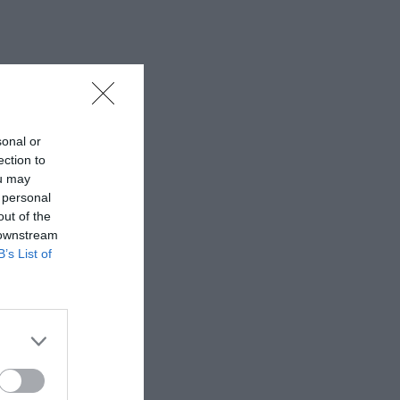
sonal or
ection to
ou may
 personal
out of the
 downstream
B’s List of