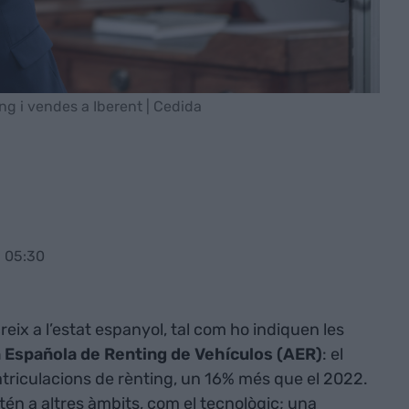
ng i vendes a Iberent | Cedida
 05:30
eix a l’estat espanyol, tal com ho indiquen les
 Española de Renting de Vehículos (AER)
: el
triculacions de rènting, un 16% més que el 2022.
stén a altres àmbits, com el tecnològic; una