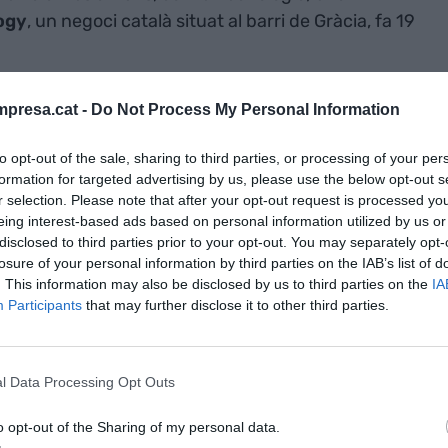
ogy
, un negoci català situat al barri de Gràcia, fa 19
oferir
presa.cat -
Do Not Process My Personal Information
s de rènting
to opt-out of the sale, sharing to third parties, or processing of your per
r alternativa a
formation for targeted advertising by us, please use the below opt-out s
r selection. Please note that after your opt-out request is processed y
eing interest-based ads based on personal information utilized by us or
disclosed to third parties prior to your opt-out. You may separately opt-
losure of your personal information by third parties on the IAB’s list of
. This information may also be disclosed by us to third parties on the
IA
ropar la millor i última
Participants
that may further disclose it to other third parties.
persones"
dècades d’apropar la millor i última tecnologia a
l Data Processing Opt Outs
esa
Xavier
Martínez
, director de màrqueting i
o opt-out of the Sharing of my personal data.
del
Club
Cambra
de la Cambra de Comerç de