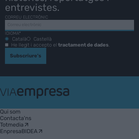
entrevistes.
CORREU ELECTRÒNIC
IDIOMA*
Català
Castellà
He llegit i accepto el
tractament de dades
.
Subscriure's
VIA
Empresa
Qui som
Contacta'ns
Totmedia
EnpresaBIDEA