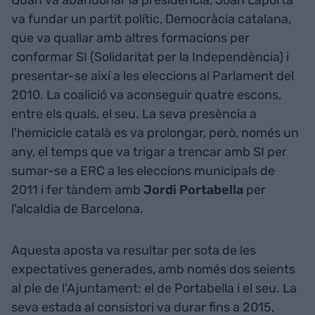
Quan va abandonar la presidència, Joan Laporta
va fundar un partit polític, Democràcia catalana,
que va quallar amb altres formacions per
conformar SI (Solidaritat per la Independència) i
presentar-se així a les eleccions al Parlament del
2010. La coalició va aconseguir quatre escons,
entre els quals, el seu. La seva presència a
l'hemicicle català es va prolongar, però, només un
any, el temps que va trigar a trencar amb SI per
sumar-se a ERC a les eleccions municipals de
2011 i fer tàndem amb
Jordi Portabella
per
l'alcaldia de Barcelona.
Aquesta aposta va resultar per sota de les
expectatives generades, amb només dos seients
al ple de l'Ajuntament: el de Portabella i el seu. La
seva estada al consistori va durar fins a 2015,