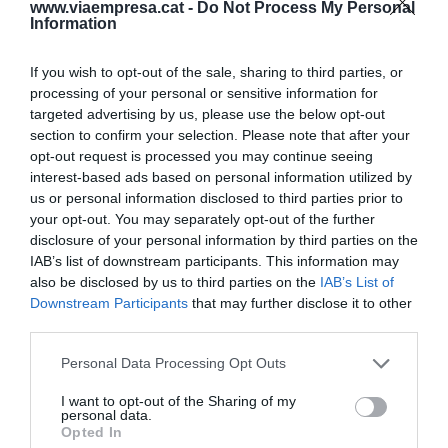
www.viaempresa.cat -
Do Not Process My Personal
Pels primers, Laporta és història viva del Barça,
Information
pels altres és un generador d'histèria i caos.
If you wish to opt-out of the sale, sharing to third parties, or
processing of your personal or sensitive information for
Història o histèria, Laporta ha aconseguit afegir
targeted advertising by us, please use the below opt-out
un -isme al seu cognom per esdevenir una
section to confirm your selection. Please note that after your
manera d'entendre el Club, com Cruyff, com
opt-out request is processed you may continue seeing
Núñez. A l'enteniment del lector correspon ja
interest-based ads based on personal information utilized by
us or personal information disclosed to third parties prior to
establir si el laportisme consisteix a buidar-se una
your opt-out. You may separately opt-out of the further
ampolla de xampany de cent euros al cap després
disclosure of your personal information by third parties on the
de guanyar al Reial Madrid, o si el laportisme és
IAB’s list of downstream participants. This information may
also be disclosed by us to third parties on the
IAB’s List of
agafar el Barça en fallida -80 milions d'euros de
Downstream Participants
that may further disclose it to other
pèrdues sobre una facturació de 280 milions- i
third parties.
assentar-ne les bases perquè avui s'hagi
Personal Data Processing Opt Outs
convertit en l'entitat esportiva mundial líder en
facturació, modernitzant el seu model de gestió i
I want to opt-out of the Sharing of my
personal data.
omplint les seves vitrines de títols. Possiblement
Opted In