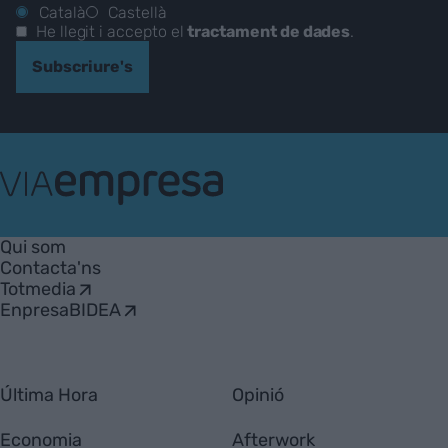
Català
Castellà
He llegit i accepto el
tractament de dades
.
Subscriure's
VIA
Empresa
Qui som
Contacta'ns
Totmedia
EnpresaBIDEA
Última Hora
Opinió
Economia
Afterwork