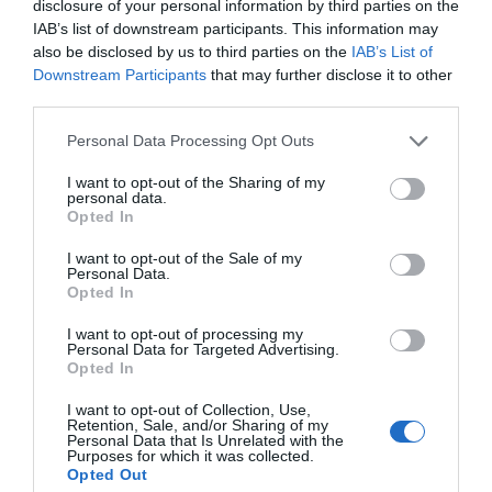
disclosure of your personal information by third parties on the
IAB’s list of downstream participants. This information may
Giró ha insistit en la
also be disclosed by us to third parties on the
IAB’s List of
necessitat de recuperar el
Downstream Participants
that may further disclose it to other
third parties.
model de planificació
Personal Data Processing Opt Outs
esportiva amb criteris
I want to opt-out of the Sharing of my
personal data.
econòmics i visió a llarg
Opted In
termini
I want to opt-out of the Sale of my
Personal Data.
Opted In
Per acabar aquest apartat, Giró també ha insistit
I want to opt-out of processing my
en la necessitat de recuperar el model de
Personal Data for Targeted Advertising.
Opted In
planificació esportiva amb criteris econòmics i
visió a llarg termini. En algun moment, fins i tot ha
I want to opt-out of Collection, Use,
Retention, Sale, and/or Sharing of my
semblat que tornaria a aparèixer el cercle virtuós.
Personal Data that Is Unrelated with the
Purposes for which it was collected.
Opted Out