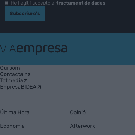
He llegit i accepto el
tractament de dades
.
Subscriure's
VIA
Empresa
Qui som
Contacta'ns
Totmedia
EnpresaBIDEA
Última Hora
Opinió
Economia
Afterwork