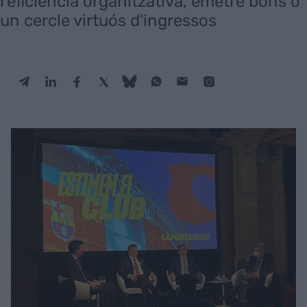
l'eficiència organitzativa, emetre bons o
un cercle virtuós d'ingressos