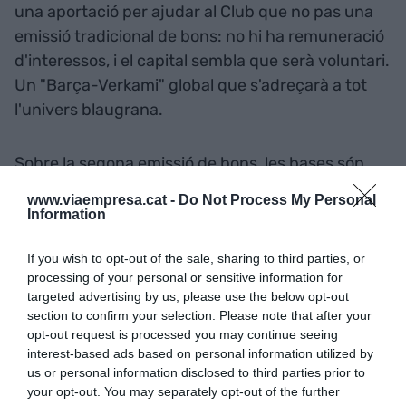
una aportació per ajudar al Club que no pas una
emissió tradicional de bons: no hi ha remuneració
d'interessos, i el capital sembla que serà voluntari.
Un "Barça-Verkami" global que s'adreçarà a tot
l'univers blaugrana.
Sobre la segona emissió de bons, les bases són
més corrents: autoritzada per la CNMV, a l'interès
www.viaempresa.cat -
Do Not Process My Personal
de mercat (no ha especificat quin) i a cinc anys.
Information
Els dubtes que ha generat entre el públic és si
If you wish to opt-out of the sale, sharing to third parties, or
aquest no era el pas previ a convertir el Club
processing of your personal or sensitive information for
en SA i Giró ha esvaït qualsevol dubte afirmant
targeted advertising by us, please use the below opt-out
rotundament que no seran en cap cas
section to confirm your selection. Please note that after your
convertibles (certament, tampoc és possible fer
opt-out request is processed you may continue seeing
interest-based ads based on personal information utilized by
una emissió de bons convertibles amb l'actual
us or personal information disclosed to third parties prior to
model societari).
your opt-out. You may separately opt-out of the further