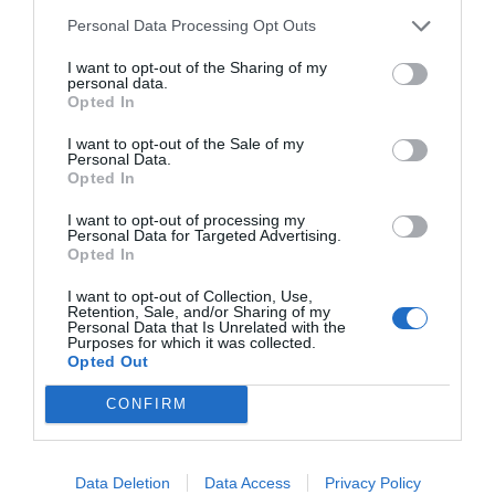
Remax
, entre altres.
Personal Data Processing Opt Outs
I want to opt-out of the Sharing of my
Al sector de la comunicació,
personal data.
Opted In
Sánchez i de Querol
I want to opt-out of the Sale of my
protagonitzen dos
Personal Data.
Opted In
nomenaments molt
I want to opt-out of processing my
Personal Data for Targeted Advertising.
importants en diferents
Opted In
àmbits
I want to opt-out of Collection, Use,
Retention, Sale, and/or Sharing of my
Personal Data that Is Unrelated with the
Purposes for which it was collected.
-
Carlos Sánchez
ha estat reelegit president
Opted Out
d'
IAB Spain
per un període de dos anys més.
CONFIRM
D'aquesta manera, Sánchez, que també treballa
com a soci i conseller delegat de
Be A Lion
,
renova una funció que va heretar l'any passat,
Data Deletion
Data Access
Privacy Policy