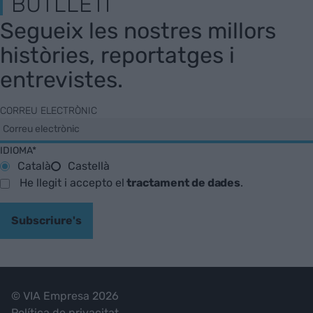
BUTLLETÍ
Segueix les nostres millors
històries, reportatges i
entrevistes.
CORREU ELECTRÒNIC
IDIOMA*
Català
Castellà
He llegit i accepto el
tractament de dades
.
Subscriure's
© VIA Empresa 2026
Política de privacitat