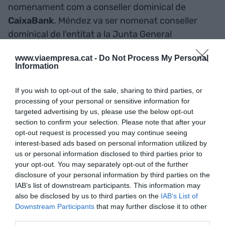
nomenament com a conseller dominical de
CaixaBank
. Méndez va ser nomenat conseller
dominical de l'entitat a la Junta General
d'Accionistes celebrada l'11 d'abril passat.
www.viaempresa.cat -
Do Not Process My Personal
Information
-
Béatrice Cossa-Dumurgier
ha estat nomenada
CEO de
Revolut
a Europa Occidental. Cossa-
If you wish to opt-out of the sale, sharing to third parties, or
processing of your personal or sensitive information for
Dumurgier disposa de més de 20 anys
targeted advertising by us, please use the below opt-out
d'experiència professional a alts càrrecs, com ara
section to confirm your selection. Please note that after your
al ministeri de finances de França,
McKinsey
o
opt-out request is processed you may continue seeing
interest-based ads based on personal information utilized by
BNP Paribas
.
us or personal information disclosed to third parties prior to
your opt-out. You may separately opt-out of the further
-
Francisco Gomis
és el nou responsable de Real
disclosure of your personal information by third parties on the
IAB’s list of downstream participants. This information may
Estate d'
Anytime Fitness
. Gomis disposa d'un
also be disclosed by us to third parties on the
IAB’s List of
ampli currículum, després d'haver treballat a
Downstream Participants
that may further disclose it to other
Banc Popular
,
Banc Santander
o a la immobiliària
third parties.