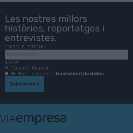
Les nostres millors
històries, reportatges i
entrevistes.
CORREU ELECTRÒNIC
IDIOMA*
Català
Castellà
He llegit i accepto el
tractament de dades
.
Subscriure's
VIA