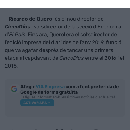
després de la sortida de
Jesús Carrera
.
-
Ricardo de Querol
és el nou director de
CincoDías
i sotsdirector de la secció d'Economia
d'
El País
. Fins ara, Querol era el sotsdirector de
l'edició impresa del diari des de l'any 2019, funció
que va agafar després de tancar una primera
etapa al capdavant de
CincoDías
entre el 2016 i el
2018.
Afegir
VIA Empresa
com a font preferida de
Google de forma gratuïta
Estigues informat amb les últimes notícies d'actualitat
ACTIVAR ARA