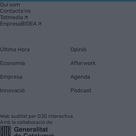
Empresa
Qui som
Contacta'ns
Totmedia
EnpresaBIDEA
Última Hora
Opinió
Economia
Afterwork
Empresa
Agenda
Innovació
Pòdcast
Web auditat per OJD interactiva
Amb la col·laboració de: