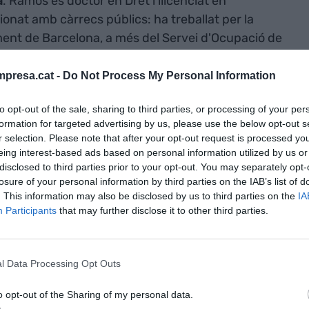
a
. Ramos és doctor en Dret i llicenciat en
ionat amb càrrecs públics: ha treballat per la
ment de Barcelona, a més del Servei d'Ocupació de
ecs des del 1989.
presa.cat -
Do Not Process My Personal Information
ectora general de
Grupo Caliche
. Disposa de més
to opt-out of the sale, sharing to third parties, or processing of your per
rà l'objectiu d'executar l'estratègia corporativa de
formation for targeted advertising by us, please use the below opt-out s
e mercaderies. Entre algunes de les
r selection. Please note that after your opt-out request is processed y
sió de les operacions diàries o l'organització de la
eing interest-based ads based on personal information utilized by us or
disclosed to third parties prior to your opt-out. You may separately opt-
 i operatius, a més de l'optimització de processos.
losure of your personal information by third parties on the IAB’s list of
. This information may also be disclosed by us to third parties on the
IA
au Relat
Participants
that may further disclose it to other third parties.
 SL, la nova
arà i
l Data Processing Opt Outs
t del Circuit
o opt-out of the Sharing of my personal data.