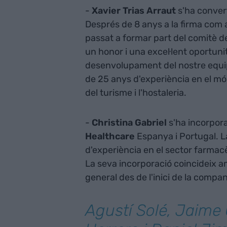
-
Xavier Trias Arraut
s'ha convert
Després de 8 anys a la firma com a
passat a formar part del comitè de
un honor i una excel·lent oportuni
desenvolupament del nostre equip 
de 25 anys d'experiència en el món
del turisme i l'hostaleria.
-
Christina Gabriel
s'ha incorpor
Healthcare
Espanya i Portugal. 
d'experiència en el sector farmacèu
La seva incorporació coincideix am
general des de l'inici de la compan
Agustí Solé, Jaime G