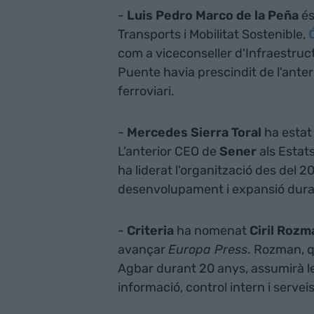
-
Luis Pedro Marco de la Peña
és
Transports i Mobilitat Sostenible,
com a viceconseller d'Infraestruc
Puente havia prescindit de l'anter
ferroviari.
-
Mercedes Sierra Toral
ha estat
L'anterior CEO de
Sener
als Estat
ha liderat l'organització des del 2
desenvolupament i expansió duran
-
Criteria
ha nomenat
Ciril Rozm
avançar
Europa Press
. Rozman, q
Agbar durant 20 anys, assumirà le
informació, control intern i servei