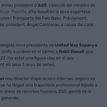
 el nou president d'
Adif
. L'elecció del ministre de
Óscar Puente
, s'ha basat en la seva expertesa
tures i Transports del País Basc. Prèviament,
ior president, Ángel Contreras, a causa del caos
 elegida nova presidenta de
United Way Espanya
.
s Units succeeix en el càrrec a
Nabil Daoud
, que
022 i ha estat una figura clau en el seu
t els seus 6 anys de servei.
an
nou director d'operacions internes, segons va
ue ha tingut una trajectòria professional lligada a
s àrees de recursos humans, ESG, gestió de la
s generals.