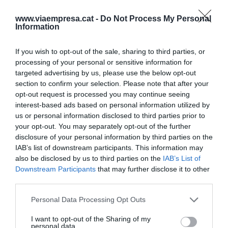
segons la companyia. A més, han previst instal·lar
un institut d'agricultura tecnificada.
www.viaempresa.cat -
Do Not Process My Personal
Information
If you wish to opt-out of the sale, sharing to third parties, or
SI VOLS SABER-NE MÉS
processing of your personal or sensitive information for
targeted advertising by us, please use the below opt-out
section to confirm your selection. Please note that after your
opt-out request is processed you may continue seeing
interest-based ads based on personal information utilized by
us or personal information disclosed to third parties prior to
your opt-out. You may separately opt-out of the further
disclosure of your personal information by third parties on the
IAB’s list of downstream participants. This information may
180 milions d’euros i el futur de la indústria
also be disclosed by us to third parties on the
IAB’s List of
agroalimentària: així serà l’Agroparc (Alt
Downstream Participants
that may further disclose it to other
Penedès)
third parties.
Personal Data Processing Opt Outs
"El projecte va néixer de les vivències que teníem
I want to opt-out of the Sharing of my
personal data.