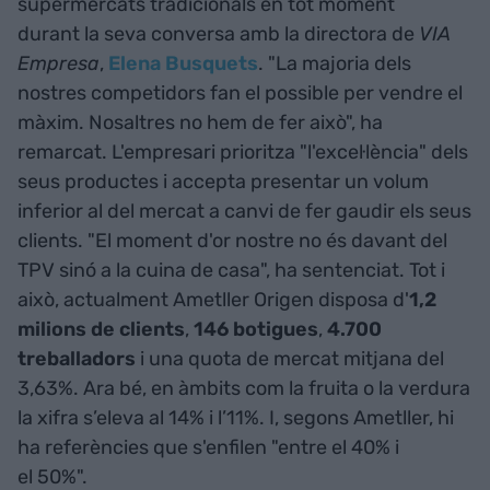
supermercats tradicionals en tot moment
durant la seva conversa amb la directora de
VIA
Empresa
,
Elena Busquets
. "La majoria dels
nostres competidors fan el possible per vendre el
màxim. Nosaltres no hem de fer això", ha
remarcat. L'empresari prioritza "l'excel·lència" dels
seus productes i accepta presentar un volum
inferior al del mercat a canvi de fer gaudir els seus
clients. "El moment d'or nostre no és davant del
TPV sinó a la cuina de casa", ha sentenciat. Tot i
això, actualment Ametller Origen disposa d'
1,2
milions de clients
,
146 botigues
,
4.700
treballadors
i una quota de mercat mitjana del
3,63%. Ara bé, en àmbits com la fruita o la verdura
la xifra s’eleva al 14% i l’11%. I, segons Ametller, hi
ha referències que s'enfilen "entre el 40% i
el 50%".