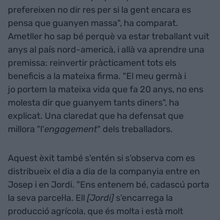
prefereixen no dir res per si la gent encara es
pensa que guanyen massa", ha comparat.
Ametller ho sap bé perquè va estar treballant vuit
anys al país nord-americà, i allà va aprendre una
premissa: reinvertir pràcticament tots els
beneficis a la mateixa firma. "El meu germà i
jo portem la mateixa vida que fa 20 anys, no ens
molesta dir que guanyem tants diners", ha
explicat. Una claredat que ha defensat que
millora "l'
engagement
" dels treballadors.
Aquest èxit també s'entén si s'observa com es
distribueix el dia a dia de la companyia entre en
Josep i en Jordi. "Ens entenem bé, cadascú porta
la seva parcel·la. Ell
[Jordi]
s'encarrega la
producció agrícola, que és molta i està molt