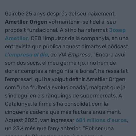
Gairebé 25 anys després del seu naixement,
Ametller Origen
vol mantenir-se fidel al seu
propòsit fundacional. Així ho ha refermat
Josep
Ametller
, CEO i impulsor de la companyia, en una
entrevista que publica aquest dimarts el pòdcast
L'empresa al dia
, de
VIA Empresa
. "Encara avui
som dos socis, el meu germà i jo, i no hem de
donar comptes a ningú ni a la borsa", ha ressaltat
l'empresari, qui ha volgut definir Ametller Origen
com "una fruiteria evolucionada", malgrat que ja
s'inclogui en els rànquings de supermercats. A
Catalunya, la firma s'ha consolidat com la
cinquena cadena que més factura anualment.
Aquest 2025, van ingressar
681 milions d'euros
,
un 23% més que l'any anterior. "Pot ser una