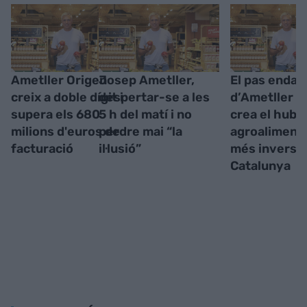
Ametller Origen
Josep Ametller,
El pas endav
creix a doble dígit i
despertar-se a les
d’Ametller O
supera els 680
5 h del matí i no
crea el hub
milions d'euros de
perdre mai “la
agroaliment
facturació
il·lusió”
més inversió
Catalunya