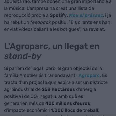
aquesta raó, també donen una gran importància a
la música. L'empresa ha creat una llista de
reproducció pròpia a
Spotify
,
Mou el préssec
, i ja
ha rebut un
feedback
positiu. "Els clients ens han
enviat vídeos ballant a les botigues", ha revelat.
L'Agroparc, un llegat en
stand-by
Si parlem de llegat, però, el gran objectiu de la
família Ametller és tirar endavant l'
Agroparc
. Es
tracta d'un projecte que aspira a ser un districte
agroindustrial de
258 hectàrees
d'energia
positiva i de CO₂ negatiu, amb què es
generarien més de
400 milions d'euros
d'impacte econòmic i
1.000 llocs de treball
,