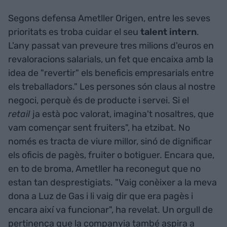
Segons defensa Ametller Origen, entre les seves
prioritats es troba cuidar el seu
talent intern
.
L'any passat van preveure tres milions d'euros en
revaloracions salarials, un fet que encaixa amb la
idea de "revertir" els beneficis empresarials entre
els treballadors." Les persones són claus al nostre
negoci, perquè és de producte i servei. Si el
retail
ja està poc valorat, imagina't nosaltres, que
vam començar sent fruiters", ha etzibat. No
només es tracta de viure millor, sinó de dignificar
els oficis de pagès, fruiter o botiguer. Encara que,
en to de broma, Ametller ha reconegut que no
estan tan desprestigiats. "Vaig conèixer a la meva
dona a Luz de Gas i li vaig dir que era pagès i
encara així va funcionar", ha revelat. Un orgull de
pertinença que la companyia també aspira a