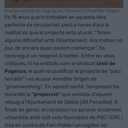
Imatge virtual de l'Agroparc Penedès | Ametller Origen
Fa 15 anys que hi treballen en aquesta idea
perfecta de circularitat, però a hores d'ara la
realitat és que el projecte està aturat. "Tenim
alguna dificultat amb l'Ajuntament. Ara mateix no
puc dir encara quan podem començar", ha
reconegut un resignat Ametller. Entre les veus
crítiques, hi ha entitats com el sindicat
Unió de
Pagesos
, el qual va qualificar el projecte de "parc
temàtic" i va acusar Ametller Origen de
"
greenwashing
". En aquest sentit, l'empresari ha
recordat la
"proporció"
que existeix d'aquest
rebuig a l'Ajuntament de Gelida (Alt Penedès). A
finals de gener, el consistori va aprovar el conveni
urbanístic amb vuit vots favorables de PSC i ERC i
tres en contra de Fem Poble i un regidor no