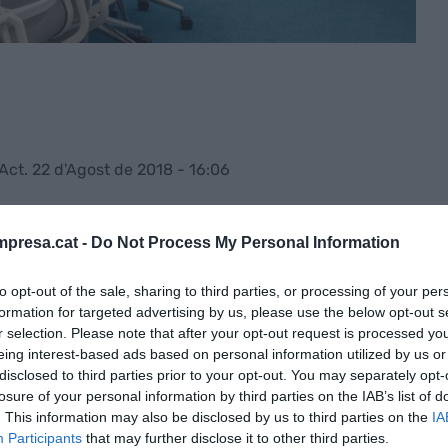
Act. 22 d'Agost de 2018 - 16:06
presa.cat -
Do Not Process My Personal Information
xeca
Kiwi.com
ha obert aquest mes d'agost una
a l'espai de
coworking
Attico, al centre de la
to opt-out of the sale, sharing to third parties, or processing of your per
pai perfecte per treballar on s'estigui altament
formation for targeted advertising by us, please use the below opt-out s
 un comunicat sobre les noves instal·lacions, que
r selection. Please note that after your opt-out request is processed y
eing interest-based ads based on personal information utilized by us or
na terrassa en el terrat i una sala recreativa.
disclosed to third parties prior to your opt-out. You may separately opt-
losure of your personal information by third parties on the IAB’s list of
l'any passat una seu a la capital catalana animada
. This information may also be disclosed by us to third parties on the
IA
Participants
that may further disclose it to other third parties.
er al desenvolupament d'startups, empreses