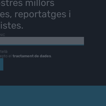
stres millors
ies, reportatges i
istes.
NIC
tellà
cepto el
tractament de dades
.