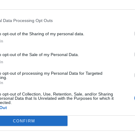
tats emprenedores" i ja dóna
feina
a
15
l Data Processing Opt Outs
ntilla, Kiwi.com acumula avui més de 50 milions
o opt-out of the Sharing of my personal data.
de 225.000 actualitzacions de preus per minut
In
o opt-out of the Sale of my Personal Data.
In
nt preferida de Google de forma
to opt-out of processing my Personal Data for Targeted
ACTIVAR ARA
ing.
ícies d'actualitat
In
o opt-out of Collection, Use, Retention, Sale, and/or Sharing
ersonal Data that Is Unrelated with the Purposes for which it
lected.
Out
S
CONFIRM