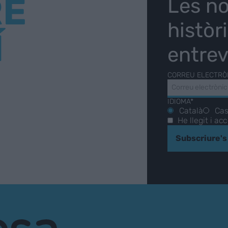
RE
Les no
històr
Í
entrev
CORREU ELECTRÒ
IDIOMA*
Català
Cas
He llegit i ac
Subscriure's