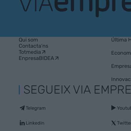
VIA
Empresa
Qui som
Última 
Contacta'ns
Totmedia
Econom
EnpresaBIDEA
Empres
Innovac
SEGUEIX VIA EMPR
Telegram
Youtu
Linkedin
Twitte