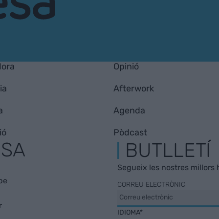
Hora
Opinió
ia
Afterwork
a
Agenda
ió
Pòdcast
ESA
BUTLLETÍ
Segueix les nostres millors h
be
CORREU ELECTRÒNIC
r
IDIOMA*