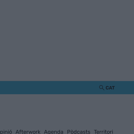
CAT
pinió
Afterwork
Agenda
Pòdcasts
Territori