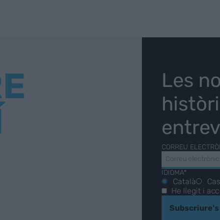
RE
Les no
històr
Í
entrev
CORREU ELECTRÒ
IDIOMA*
Català
Cas
He llegit i ac
Subscriure's