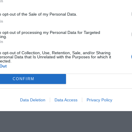
In
S
o opt-out of the Sale of my Personal Data.
In
to opt-out of processing my Personal Data for Targeted
ing.
In
o opt-out of Collection, Use, Retention, Sale, and/or Sharing
ersonal Data that Is Unrelated with the Purposes for which it
lected.
Out
geda inverteix
La Fageda frega els 20
CONFIRM
00 euros en un
milions d'euros de
brador
facturació
Data Deletion
Data Access
Privacy Policy