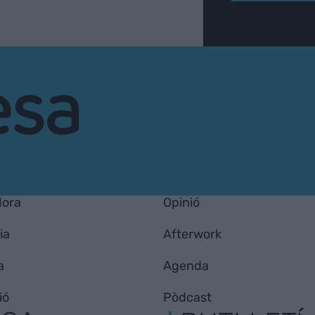
Hora
Opinió
ia
Afterwork
a
Agenda
ió
Pòdcast