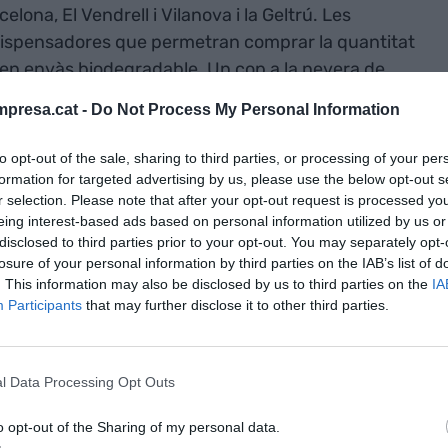
ona, El Vendrell i Vilanova i la Geltrú. Les
dispensadores que permetran comprar la quantitat
e en envàs biodegradable. Un cop a la nevera de
rant els quatre dies següents. Aquesta modalitat
presa.cat -
Do Not Process My Personal Information
urt de granja que La Fageda fabrica des de fa 26
to opt-out of the sale, sharing to third parties, or processing of your per
formation for targeted advertising by us, please use the below opt-out s
r selection. Please note that after your opt-out request is processed y
eting,
Sílvia Domènech
, explica que "a aquestes
eing interest-based ads based on personal information utilized by us or
citat d’adaptar-los a modalitats de consum que
disclosed to third parties prior to your opt-out. You may separately opt-
ntatjoses pels nostres consumidors,
losure of your personal information by third parties on the IAB’s list of
. This information may also be disclosed by us to third parties on the
IA
 consonància amb la raó de ser de La Fageda”.
Participants
that may further disclose it to other third parties.
nt preferida de Google de forma
ACTIVAR ARA
l Data Processing Opt Outs
ícies d'actualitat
o opt-out of the Sharing of my personal data.