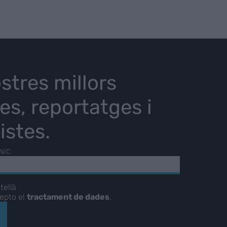
stres millors
ies, reportatges i
istes.
NIC
tellà
cepto el
tractament de dades
.