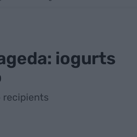
ageda: iogurts
ó
 recipients