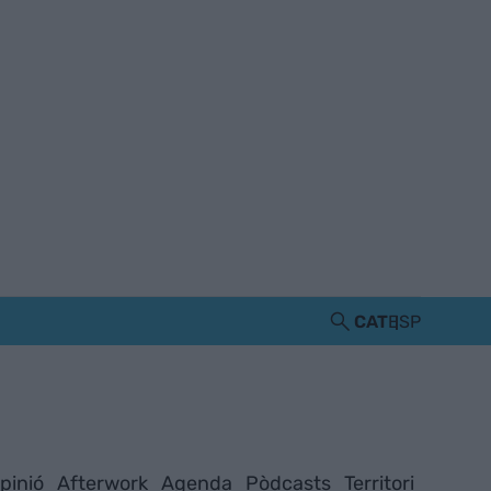
CAT
ESP
pinió
Afterwork
Agenda
Pòdcasts
Territori