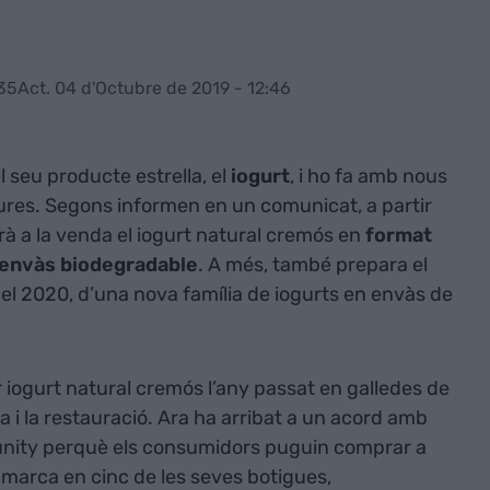
:35
Act. 04 d'Octubre de 2019 - 12:46
l seu producte estrella, el
iogurt
,
i ho fa amb nous
ures. Segons informen en un comunicat, a partir
à a la venda el iogurt natural cremós en
format
envàs
biodegradable
. A més, també prepara el
del 2020, d’una nova família de iogurts en envàs de
iogurt natural cremós l’any passat en galledes de
ria i la restauració. Ara ha arribat a un acord amb
nity perquè els consumidors puguin comprar a
 marca en cinc de les seves botigues,