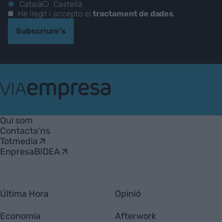
Català
Castellà
He llegit i accepto el
tractament de dades
.
Subscriure's
VIA
Empresa
Qui som
Contacta'ns
Totmedia
EnpresaBIDEA
Última Hora
Opinió
Economia
Afterwork