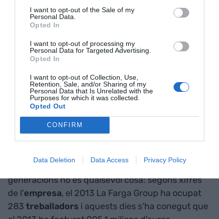
marcades.
I want to opt-out of the Sale of my
Personal Data.
Opted In
A La Farga, el procés s'inicia amb la proposta per
I want to opt-out of processing my
part de la corporació al
Consell de Família
, que ho
Personal Data for Targeted Advertising.
Opted In
debat i que si ho aprova, ho passarà al
Comitè de
Nomenaments
. Aquest està compost per tres
I want to opt-out of Collection, Use,
Retention, Sale, and/or Sharing of my
persones alienes a l'empresa i a la família: un
Personal Data that Is Unrelated with the
Purposes for which it was collected.
enginyer, un advocat i una psicòloga que
Opted Out
supervisaran el
pla de carrera
de la nova
CONFIRM
incorporació.
La Fundació La Farga
Data Deletion
Data Access
Privacy Policy
I és que l'herència que rebran les futures
generacions no és qualsevol cosa: segons xifres
de l'
empresa
, el 2013 La Farga Group ha ocupat
283
treballadors
i aquests dies s'ha conegut que