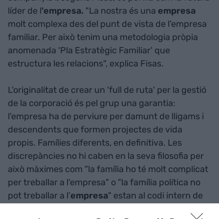
líder de l
'empresa.
"La nostra és una
empresa
molt complexa des del punt de vista de l'empresa
familiar. Per això tenim una metodologia pròpia
anomenada 'Pla Estratègic Familiar' que
estructura les relacions", explica Fisas.
L'originalitat de crear un 'full de ruta' per la gestió
de la corporació és pel grup una garantia:
l'empresa ha de perviure per damunt de lligams i
descendents que formen projectes de vida
propis. Famílies diferents, en definitiva. Les
discrepàncies no hi caben en la seva filosofia per
això màximes com "la família ho té molt complicat
per treballar a l'empresa" o "la família política no
pot treballar a l'
empresa
" estan al codi intern de
la
corporació
, perquè la seva clau de futur és