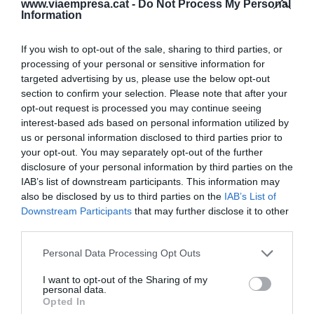
"estimar l'empresa, per damunt de tot", apunta
www.viaempresa.cat -
Do Not Process My Personal
Information
Fisas.
If you wish to opt-out of the sale, sharing to third parties, or
Herència que s'ha de guanyar
processing of your personal or sensitive information for
Fins i tot fa un temps van instaurar uns
Comitès
targeted advertising by us, please use the below opt-out
section to confirm your selection. Please note that after your
de Consorts
per atorgar un paper i donar un espai
opt-out request is processed you may continue seeing
a les parelles dels hereus de l'
empesa
. Ells només
interest-based ads based on personal information utilized by
s'encarreguen de tasques de representació,
us or personal information disclosed to third parties prior to
your opt-out. You may separately opt-out of the further
sense cap mena d'autoritat. Per això, perquè
disclosure of your personal information by third parties on the
valoren el patrimoni i desitgen la seva pervivència,
IAB’s list of downstream participants. This information may
entrar a formar part de l'
empresa
no és fàcil ni
also be disclosed by us to third parties on the
IAB’s List of
per als mateixos
propietaris
. "Per poder treballar
Downstream Participants
that may further disclose it to other
third parties.
ha de ser l'empresa la que demani el teu talent",
explica Fisas. És a dir, que el talent, el bon fer, és
Personal Data Processing Opt Outs
l'única raó per participar en l'
empresa familiar
, al
I want to opt-out of the Sharing of my
contrari de la creença popular instaurada arran
personal data.
Opted In
desenes de
projectes empresarials
familiars