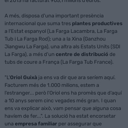
el 2013 ha facturat 905,1 milions d'euros.
A més, disposa d'una important presència
internacional que suma tres
plantes productives
a l'Estat espanyol (La Farga Lacambra, La Farga
Tub i La Farga Rod); una a la Xina (Ganzhou
Jiangwu La Farga), una altra als Estats Units (SDI
La Farga), a més d'un
centre de distribució
de
tubs de coure a França (La Farga Tub France).
"L'
Oriol Guixà
ja ens va dir que ara seríem aquí.
Facturem més de 1.000 milions, estem a
l'estranger... però l'Oriol ens ha promès que d'aquí
a 10 anys serem cinc vegades més gran. I quan
ens va explicar això, vam pensar que alguna cosa
havíem de fer...". La solució ha estat encorsetar
una
empresa familiar
per assegurar que