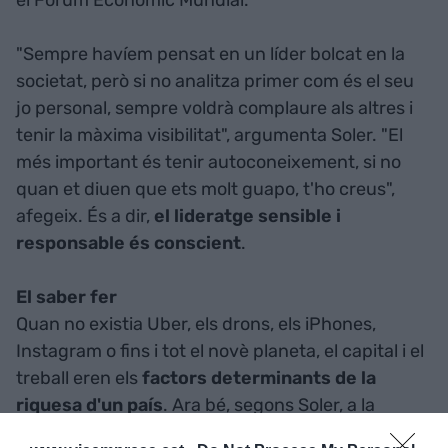
el Fòrum Econòmic Mundial.
"Sempre havíem pensat en un líder bolcat en la
societat, però si no analitza primer com és el seu
jo personal, sempre voldrà complaure als altres i
tenir la màxima visibilitat", argumenta Soler. "El
més important és tenir autoconeixement, si no
quan et diuen que ets molt guapo, t'ho creus",
afegeix. És a dir,
el lideratge sensible i
responsable és conscient
.
El saber fer
Quan no existia Uber, els drons, els iPhones,
Instagram o fins i tot el novè planeta, el capital i el
treball eren els
factors determinants de la
riquesa d'un país
. Ara bé, segons Soler, a la
societat post capitalista el que li importa és el