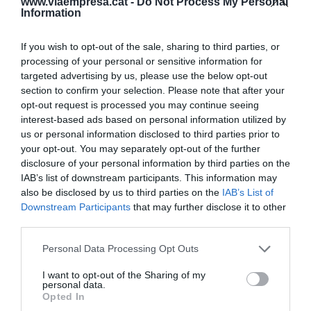
www.viaempresa.cat -
Do Not Process My Personal
coneixement, el
know how
. "Ni la mà d'obra barata
Information
d'Àfrica, Àsia i Amèrica Central, ni els horaris a la
japonesa que creen addictes al treball, ni l'or; el
If you wish to opt-out of the sale, sharing to third parties, or
processing of your personal or sensitive information for
que avui en dia fa rica una nació és
quan els
targeted advertising by us, please use the below opt-out
líders saben transmetre el
know how,
el saber
section to confirm your selection. Please note that after your
fer, per això el talent és tan important
".
opt-out request is processed you may continue seeing
interest-based ads based on personal information utilized by
us or personal information disclosed to third parties prior to
En un context on la complexitat i la tecnologia
your opt-out. You may separately opt-out of the further
incrementa cada any, produir mil milions de
disclosure of your personal information by third parties on the
samarretes ja no serveix.
"Passem de la
IAB’s list of downstream participants. This information may
also be disclosed by us to third parties on the
IAB’s List of
producció a volum a la producció del valor
Downstream Participants
that may further disclose it to other
afegit"
, conclou el professor d'Esade.
third parties.
Personal Data Processing Opt Outs
Un món de micropoders
Moisés Naím
creu que el poder ha patit una
I want to opt-out of the Sharing of my
personal data.
mutació:
"Els mandataris semblen poderosos
Opted In
però tenen una gran quantitat de 'micropoders'