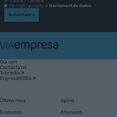
Català
Castellà
He llegit i accepto el
tractament de dades
.
Subscriure's
VIA
Empresa
Qui som
Contacta'ns
Totmedia
EnpresaBIDEA
Última Hora
Opinió
Economia
Afterwork