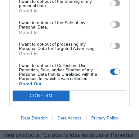
I want to opt-out of the Sharing of my
volen transmetre en cada vi. Una aposta que van
personal data.
Opted In
voler reforçar amb la marca
Corpinnat
, que van
fundar el 2018 juntament amb altres cellers de la
I want to opt-out of the Sale of my
Personal Data.
zona: "Ens ajuda molt a poder transmetre tota la
Opted In
qualitat dels escumosos. Anar amb més cellers et
I want to opt-out of processing my
dona molta més credibilitat per transmetre-ho".
Personal Data for Targeted Advertising.
Opted In
Un segell que cada vegada creix més i té més
imatge internacional pels escumosos de qualitat.
I want to opt-out of Collection, Use,
Retention, Sale, and/or Sharing of my
Personal Data that Is Unrelated with the
Purposes for which it was collected.
Corpinnat: l'aposta per la
Opted Out
qualitat
CONFIRM
Un dels objectius és poder competir
internacionalment, especialment amb
França
,
Data Deletion
Data Access
Privacy Policy
que fa moltes dècades que ha venut molt millor el
seu producte. "La nostra idea és situar el Penedès