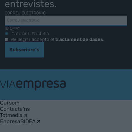
entrevistes.
CORREU ELECTRÒNIC
IDIOMA*
Català
Castellà
He llegit i accepto el
tractament de dades
.
Subscriure's
VIA
Empresa
Qui som
Contacta'ns
Totmedia
EnpresaBIDEA