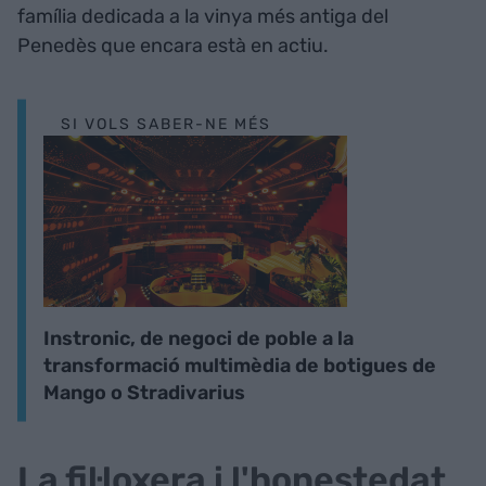
família dedicada a la vinya més antiga del
Penedès que encara està en actiu.
SI VOLS SABER-NE MÉS
Instronic, de negoci de poble a la
transformació multimèdia de botigues de
Mango o Stradivarius
La fil·loxera i l'honestedat