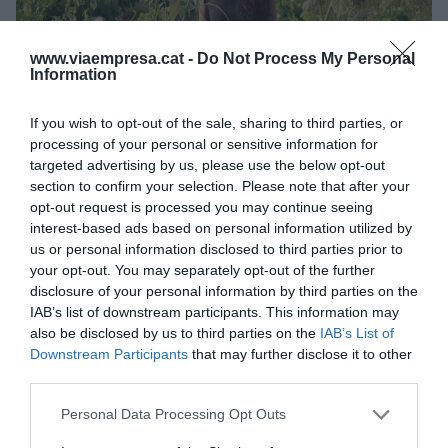
www.viaempresa.cat -
Do Not Process My Personal
Information
Ester Cardús Llopart, 27a generació de la família
dedicada a la vinya | Cedida
If you wish to opt-out of the sale, sharing to third parties, or
Aquesta és una mostra dels valors que han
processing of your personal or sensitive information for
marcat la trajectòria dels Llopart, amb
targeted advertising by us, please use the below opt-out
l'"honradesa" i el "treball" com a fonaments. "Del
section to confirm your selection. Please note that after your
opt-out request is processed you may continue seeing
cep a la vida", resumeix l'Ester per reivindicar la
interest-based ads based on personal information utilized by
relació familiar amb el camp. Un ADN que
us or personal information disclosed to third parties prior to
emfatitza: "És molt important haver estat primer
your opt-out. You may separately opt-out of the further
disclosure of your personal information by third parties on the
viticultors i després elaboradors per haver entès
IAB’s list of downstream participants. This information may
el territori, la vinya i la manera de fer i elaborar els
also be disclosed by us to third parties on the
IAB’s List of
escumosos".
Downstream Participants
that may further disclose it to other
third parties.
Per això, té clar que la "vinya té un gran pes" per
Personal Data Processing Opt Outs
la família Llopart. Com la identitat del territori, que