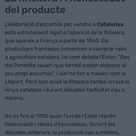
del producte
L'elaboració d'escumós per vendre a
Catalunya
està estretament lligat a l'aparició de la fil·loxera,
que apareix a França a partir de 1860. Els
productors francesos comencen a comprar raïm
a agricultors catalans, tal com detalla l'Ester: "Des
del Penedès veuen que també poden elaborar el
seu propi escumós". I així ho fan a masies com la
Llopart. Però ben aviat la fil·loxera també arrasa la
vinya catalana i durant dècades l'activitat cau a
mínims.
No és fins al 1950 quan l'avi de l'Ester reprèn
l'elaboració i venda d'escumosos. Durant les
dècades anteriors, la producció cau a mínims,