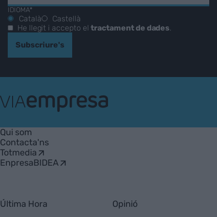
IDIOMA*
Català
Castellà
He llegit i accepto el
tractament de dades
.
Subscriure's
VIA
Empresa
Qui som
Contacta'ns
Totmedia
EnpresaBIDEA
Última Hora
Opinió