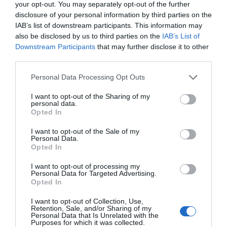
your opt-out. You may separately opt-out of the further
disclosure of your personal information by third parties on the
Afegir
VIA Empresa
com a font preferida de
IAB’s list of downstream participants. This information may
Google de forma gratuïta
Estigues informat amb les últimes notícies d'actualitat
also be disclosed by us to third parties on the
IAB’s List of
ACTIVAR ARA
Downstream Participants
that may further disclose it to other
third parties.
Personal Data Processing Opt Outs
I want to opt-out of the Sharing of my
personal data.
Opted In
I want to opt-out of the Sale of my
Personal Data.
Opted In
RELACIONADES
I want to opt-out of processing my
Personal Data for Targeted Advertising.
Opted In
I want to opt-out of Collection, Use,
Retention, Sale, and/or Sharing of my
Personal Data that Is Unrelated with the
Purposes for which it was collected.