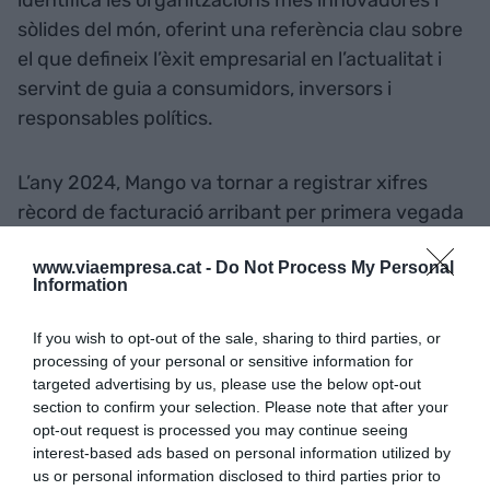
identifica les organitzacions més innovadores i
sòlides del món, oferint una referència clau sobre
el que defineix l’èxit empresarial en l’actualitat i
servint de guia a consumidors, inversors i
responsables polítics.
L’any 2024, Mango va tornar a registrar xifres
rècord de facturació arribant per primera vegada
als 3.300 milions d’euros, consolidant la senda de
www.viaempresa.cat -
Do Not Process My Personal
creixement que marca el seu Pla Estratègic 4E
Information
(Elevate, Expand, Earn i Empower), l’objectiu del
qual és superar els 4.000 milions d’euros en
If you wish to opt-out of the sale, sharing to third parties, or
vendes l’any 2026. El pla combina l’expansió
processing of your personal or sensitive information for
targeted advertising by us, please use the below opt-out
internacional, la innovació i la sostenibilitat amb la
section to confirm your selection. Please note that after your
millora contínua de l’experiència del client tant en
opt-out request is processed you may continue seeing
el canal físic com en el digital.
interest-based ads based on personal information utilized by
us or personal information disclosed to third parties prior to