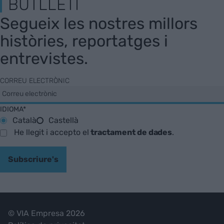
BUTLLETÍ
Segueix les nostres millors
històries, reportatges i
entrevistes.
CORREU ELECTRÒNIC
IDIOMA*
Català
Castellà
He llegit i accepto el
tractament de dades
.
Subscriure's
© VIA Empresa 2026