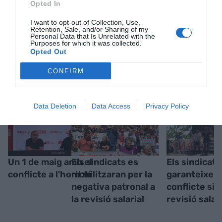
Opted In
I want to opt-out of Collection, Use,
Retention, Sale, and/or Sharing of my
Personal Data that Is Unrelated with the
Purposes for which it was collected.
Opted Out
RELACIONADES
CONFIRM
Data Deletion
Data Access
Privacy Policy
Un 1 de maig amb el
Els sindicats es
Els sindicats
conflicte a l'horitzó
mobilitzaran per la
garanteixen 
negativa patronal a
conflicte si 
la revisió salarial
revisió salari