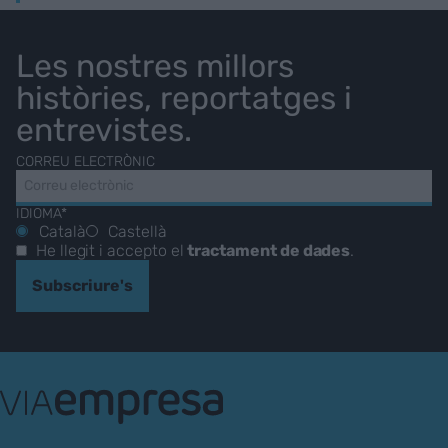
Les nostres millors
històries, reportatges i
entrevistes.
CORREU ELECTRÒNIC
IDIOMA*
Català
Castellà
He llegit i accepto el
tractament de dades
.
Subscriure's
VIA