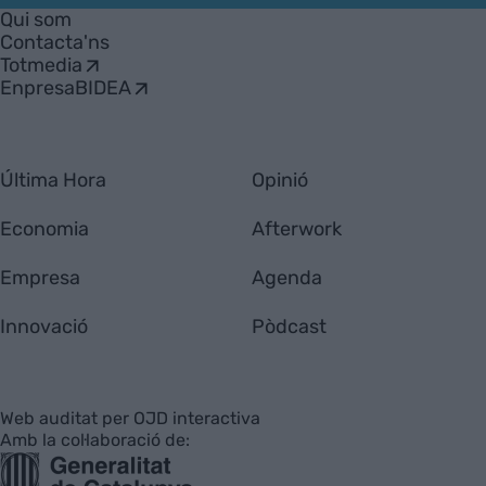
Empresa
Qui som
Contacta'ns
Totmedia
EnpresaBIDEA
Última Hora
Opinió
Economia
Afterwork
Empresa
Agenda
Innovació
Pòdcast
Web auditat per OJD interactiva
Amb la col·laboració de: