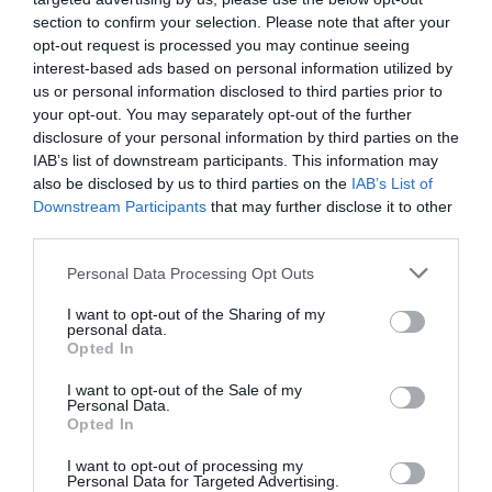
treballadors".
section to confirm your selection. Please note that after your
opt-out request is processed you may continue seeing
interest-based ads based on personal information utilized by
Tot i que els empresaris denuncien que "les
us or personal information disclosed to third parties prior to
negociacions no s'han interromput" i que
your opt-out. You may separately opt-out of the further
l'arribada a judici s'ha produït "per voluntat dels
disclosure of your personal information by third parties on the
IAB’s list of downstream participants. This information may
sindicats", UGT i Comissions Obreres consideren
also be disclosed by us to third parties on the
IAB’s List of
les converses "trencades", i mantenen les
Downstream Participants
that may further disclose it to other
mobilitzacions i fins i tot la vaga sectorial a
third parties.
l'horitzó de no produir-se un acord.
Personal Data Processing Opt Outs
I want to opt-out of the Sharing of my
personal data.
Afegir
VIA Empresa
com a font preferida de
Opted In
Google de forma gratuïta
Estigues informat amb les últimes notícies d'actualitat
I want to opt-out of the Sale of my
ACTIVAR ARA
Personal Data.
Opted In
I want to opt-out of processing my
Personal Data for Targeted Advertising.