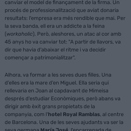
canviar el model de finançament de la firma. Un
procés de professionalització que aviat donaria
resultats: l'empresa era més rendible que mai. Per
la seva banda, ell era un addicte a la feina
(
workaholic
). Però, aleshores, un atac al cor amb
45 anys ho va canviar tot: "A partir de llavors, va
dir que havia d'abaixar el ritme i va decidir
començar a patrimonialitzar".
Alhora, va formar a les seves dues filles. Una
d'elles era la mare d'en Miguel. Ella seria qui
rellevaria en Joan al capdavant de Mimeisa
després d'estudiar Econòmiques, però abans va
dirigir amb èxit grans propietats de la
companyia, com l'
hotel Royal Ramblas
, al centre
de Barcelona. Una de les seves ajudants va ser la
seva germana
María José
, l'encarregada de