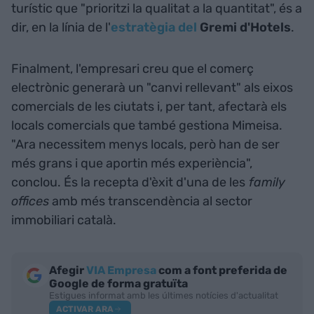
turístic que "prioritzi la qualitat a la quantitat", és a
dir, en la línia de l'
estratègia del
Gremi d'Hotels
.
Finalment, l'empresari creu que el comerç
electrònic generarà un "canvi rellevant" als eixos
comercials de les ciutats i, per tant, afectarà els
locals comercials que també gestiona Mimeisa.
"Ara necessitem menys locals, però han de ser
més grans i que aportin més experiència",
conclou. És la recepta d'èxit d'una de les
family
offices
amb més transcendència al sector
immobiliari català.
Afegir
VIA Empresa
com a font preferida de
Google de forma gratuïta
Estigues informat amb les últimes notícies d'actualitat
ACTIVAR ARA