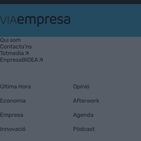
VIA
Empresa
Qui som
Contacta'ns
Totmedia
EnpresaBIDEA
Última Hora
Opinió
Economia
Afterwork
Empresa
Agenda
Innovació
Pòdcast