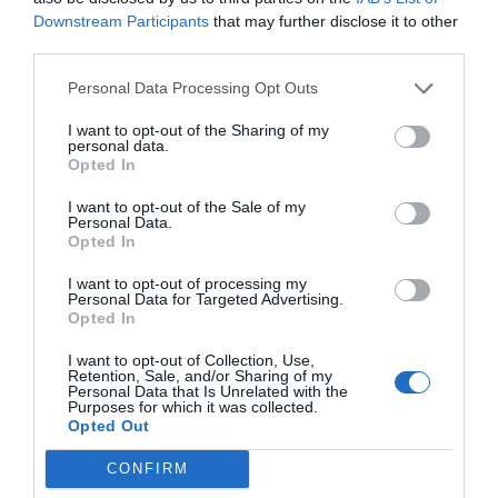
cap controvèrsia. "Crec que els clients sí que s'hi
Downstream Participants
that may further disclose it to other
fixen i que ho valoren", insisteix. El CEO de Mimeisa
third parties.
ho atribueix a una qüestió d'encaix de perfils i del
Personal Data Processing Opt Outs
"valor" que té la seva proposta: "Als nostres
edificis també busquem l'
engagement
a través de
I want to opt-out of the Sharing of my
personal data.
classes de ioga o col·laboracions especials amb
Opted In
fundacions pel dia de Sant Jordi", explica.
I want to opt-out of the Sale of my
Personal Data.
Opted In
Recentment, Mimeisa ha
I want to opt-out of processing my
rebut la certificació BCorp,
Personal Data for Targeted Advertising.
Opted In
un reconeixement pel
I want to opt-out of Collection, Use,
seu benestar ambiental,
Retention, Sale, and/or Sharing of my
Personal Data that Is Unrelated with the
Purposes for which it was collected.
social i econòmic
Opted Out
CONFIRM
Tot plegat va començar fa vuit anys, amb