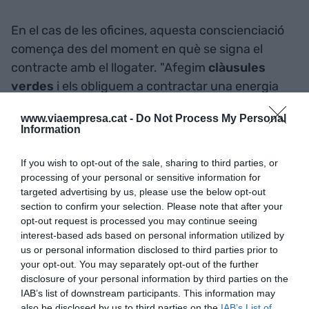
En el cas de les oficines, aquesta conscienciació
comença des del moment en què se signa el
contracte amb el llogater. "Afegim
clàusules
verdes
i els obliguem a contractar una energia
renovable que no suposi un sobrecost.
www.viaempresa.cat -
Do Not Process My Personal
Òbviament, nosaltres els ajudem", puntualitza. És
Information
un exemple de la quantitat de "normatives
sostenibles" que estipulen als documents. "És
If you wish to opt-out of the sale, sharing to third parties, or
processing of your personal or sensitive information for
curiós perquè ningú es queixa. Alguns poden
targeted advertising by us, please use the below opt-out
criticar el preu o les carències, però de la clàusula
section to confirm your selection. Please note that after your
de sostenibilitat ningú se'ns ha queixat", comenta
opt-out request is processed you may continue seeing
Casas.
interest-based ads based on personal information utilized by
us or personal information disclosed to third parties prior to
your opt-out. You may separately opt-out of the further
Les clàusules verdes també s'inclouen als
disclosure of your personal information by third parties on the
contractes residencials
, però tampoc generen
IAB’s list of downstream participants. This information may
also be disclosed by us to third parties on the
IAB’s List of