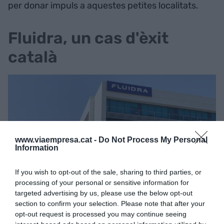
per donar impuls a aquestes petites localitats.
Fluidra, un cas d'èxit
català
www.viaempresa.cat -
Do Not Process My Personal
Information
If you wish to opt-out of the sale, sharing to third parties, or
processing of your personal or sensitive information for
targeted advertising by us, please use the below opt-out
Les oficines de Fluidra a Catalunya | EP
section to confirm your selection. Please note that after your
El 1969, les famílies Planes, Serra, Corbera i
opt-out request is processed you may continue seeing
Garrigós van fundar
Astral Construcciones