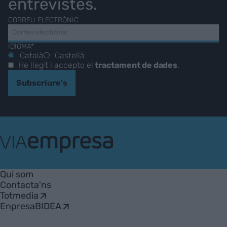
entrevistes.
CORREU ELECTRÒNIC
IDIOMA*
Català
Castellà
He llegit i accepto el
tractament de dades
.
Subscriure's
VIA
Empresa
Qui som
Contacta'ns
Totmedia
EnpresaBIDEA