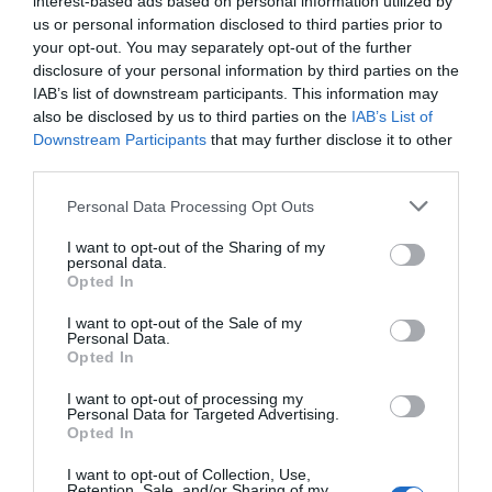
interest-based ads based on personal information utilized by
Metálicas
amb l’objectiu de fabricar components
us or personal information disclosed to third parties prior to
your opt-out. You may separately opt-out of the further
per a la construcció de piscines. Aquesta
disclosure of your personal information by third parties on the
iniciativa va ser la llavor de Fluidra, la
IAB’s list of downstream participants. This information may
multinacional catalana que, segons va
also be disclosed by us to third parties on the
IAB’s List of
confirmar en un comunicat, va tancar els nou
Downstream Participants
that may further disclose it to other
third parties.
primers mesos de 2024 amb uns ingressos de
1.637 milions d’euros.
Personal Data Processing Opt Outs
I want to opt-out of the Sharing of my
personal data.
Un dels moments clau en l’evolució de l’empresa
Opted In
va ser el canvi de nom. Després d’anomenar-se
Aquaria, el 2002, sota el lideratge d’Eloi Planes (fill
I want to opt-out of the Sale of my
Personal Data.
de Joan Planes, un dels fundadors) i amb
Opted In
l’entrada del Banc Sabadell com a accionista amb
I want to opt-out of processing my
el 20% del capital social, l’empresa va adoptar el
Personal Data for Targeted Advertising.
Opted In
nom definitiu de Fluidra. Un altre pas decisiu va
ser el suport del Banc Sabadell per aconseguir la
I want to opt-out of Collection, Use,
Retention, Sale, and/or Sharing of my