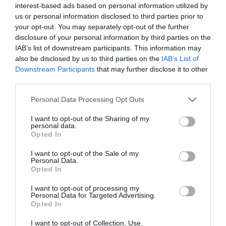
interest-based ads based on personal information utilized by
la qualitat i transparència dels informes ESG, la
us or personal information disclosed to third parties prior to
multinacional dedicada al sector de la piscina i el
your opt-out. You may separately opt-out of the further
wellness
s’ha guanyat la 357a posició amb una
disclosure of your personal information by third parties on the
IAB’s list of downstream participants. This information may
puntuació de 58,02, curiosament per sota de
also be disclosed by us to third parties on the
IAB’s List of
Mediaset
España
(353a posició) i per sobre de
Downstream Participants
that may further disclose it to other
l'anteriorment mencionat Banc Sabadell.
third parties.
Personal Data Processing Opt Outs
Què fa Fluidra pel
I want to opt-out of the Sharing of my
planeta?
personal data.
Opted In
I és que no és casualitat que la companyia
I want to opt-out of the Sale of my
Personal Data.
vallesana tregui el cap entre les empreses més
Opted In
sostenibles del món. El 2019 va aprovar la política
I want to opt-out of processing my
global d'HSE (
Health, Safety and Environment
),
Personal Data for Targeted Advertising.
Opted In
que descriu el compromís d’utilitzar recursos
naturals de manera responsable i minimitzar
I want to opt-out of Collection, Use,