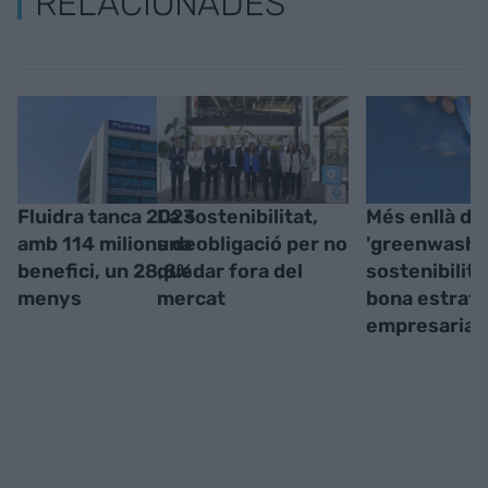
RELACIONADES
Fluidra tanca 2023
La sostenibilitat,
Més enllà de
amb 114 milions de
una obligació per no
'greenwashin
benefici, un 28,8%
quedar fora del
sostenibilit
menys
mercat
bona estratè
empresarial