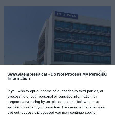
Exterior d'una oficina de Fluidra | ACN
www.viaempresa.cat -
Do Not Process My Personal
Així i tot, el llistat de
Time
i
Statista
sí que compta
Information
amb una firma establerta a Catalunya,
If you wish to opt-out of the sale, sharing to third parties, or
concretament a la localitat vallesana de Sant
processing of your personal or sensitive information for
Cugat del Vallès:
Fluidra
. Després d’avaluar més
targeted advertising by us, please use the below opt-out
de 5.000 empreses, considerant 20 indicadors
section to confirm your selection. Please note that after your
“clau”, com ara els compromisos de sostenibilitat o
opt-out request is processed you may continue seeing