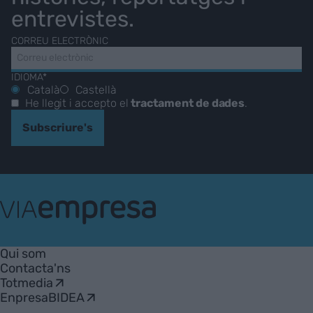
entrevistes.
CORREU ELECTRÒNIC
IDIOMA*
Català
Castellà
He llegit i accepto el
tractament de dades
.
Subscriure's
VIA
Empresa
Qui som
Contacta'ns
Totmedia
EnpresaBIDEA