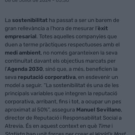
08 de Juliol de 2024 - 05:30
La
sostenibilitat
ha passat a ser un barem de
gran rellevància a l’hora de mesurar l’
èxit
empresarial
. Totes aquelles companyies que
duen a terme pràctiques respectuoses amb el
medi
ambient
, no només garanteixen la seva
continuïtat davant els objectius marcats per
l’
Agenda 2030
, sinó que, a més, beneficien la
seva
reputació
corporativa
, en esdevenir un
model a seguir. “La sostenibilitat és una de les
principals variables que integren la reputació
corporativa, arribant, fins i tot, a ocupar un pes
aproximat al 50%”, assegura
Manuel
Sevillano
,
director de Reputació i Responsabilitat Social a
Atrevia. És en aquest context en què
Time
i
Statista
han unit forces per crear el
World’s Most