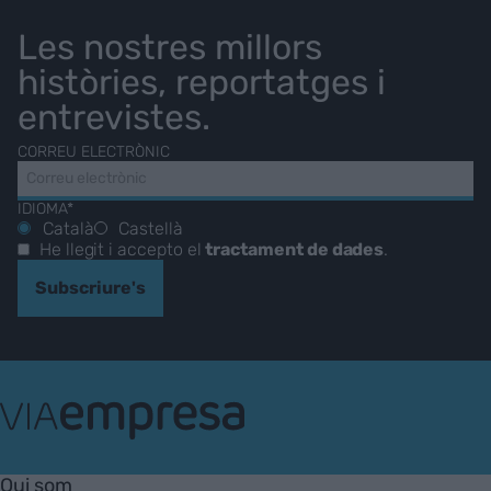
Les nostres millors
històries, reportatges i
entrevistes.
CORREU ELECTRÒNIC
IDIOMA*
Català
Castellà
He llegit i accepto el
tractament de dades
.
Subscriure's
VIA
Empresa
Qui som