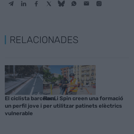
RELACIONADES
El ciclista barceloní,
Racc i Spin creen una formació
un perfil jove i
per utilitzar patinets elèctrics
vulnerable