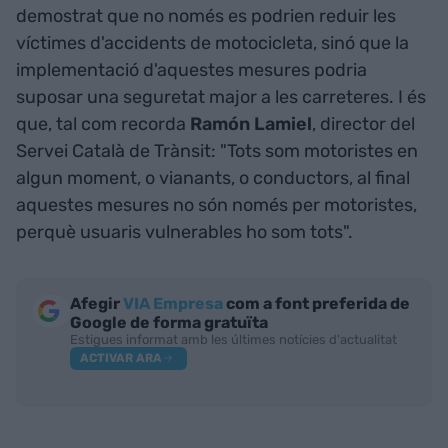
demostrat que no només es podrien reduir les
víctimes d'accidents de motocicleta, sinó que la
implementació d'aquestes mesures podria
suposar una seguretat major a les carreteres. I és
que, tal com recorda
Ramón Lamiel
, director del
Servei Català de Trànsit: "Tots som motoristes en
algun moment, o vianants, o conductors, al final
aquestes mesures no són només per motoristes,
perquè usuaris vulnerables ho som tots".
Afegir
VIA Empresa
com a font preferida de
Google de forma gratuïta
Estigues informat amb les últimes notícies d'actualitat
ACTIVAR ARA