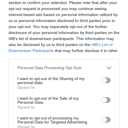
en sistemes sanitaris. Per tal d'arribar a les
section to confirm your selection. Please note that after your
opt-out request is processed you may continue seeing
conclusions pertinents i la solució, Pioneers
interest-based ads based on personal information utilized by
analitza quatre bases de dades per estudiar 1.300
us or personal information disclosed to third parties prior to
accidents, d'entre els quals 382 motoristes van
your opt-out. You may separately opt-out of the further
disclosure of your personal information by third parties on the
patir lesions a la zona del tòrax que es cobreix
IAB’s list of downstream participants. This information may
amb aquest element de protecció: "S'ha arribat a
also be disclosed by us to third parties on the
IAB’s List of
tres possibles escenaris de disminució de
Downstream Participants
that may further disclose it to other
l'impacte de les lesions que s'obtindria amb l'ús
third parties.
d'aquesta jaqueta en funció de la velocitat
Personal Data Processing Opt Outs
d'impacte del motorista: un primer escenari
I want to opt-out of the Sharing of my
preveu un impacte a una velocitat de menys de
personal data.
20 km/h, un altre de 30 km/h i el final, de 40 km/h",
Opted In
descriu l'informe de Pioneers.
I want to opt-out of the Sale of my
Personal Data.
Opted In
Com a última mesura, s'esmenta la necessitat de
I want to opt-out of processing my
les
proteccions
en els motoristes, el que
Personal Data for Targeted Advertising.
Opted In
suposaria un estalvi d'uns 5 milions d'euros a