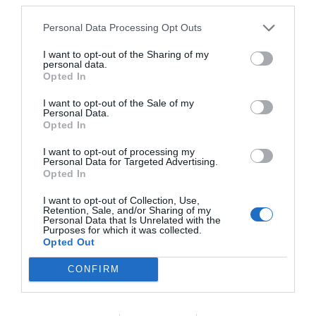
Personal Data Processing Opt Outs
I want to opt-out of the Sharing of my
UNA IDEA, UNA EMPRESA
personal data.
Futura Space, el món virtual
Opted In
dels esdeveniments
16 de desembre de 2021
I want to opt-out of the Sale of my
Personal Data.
Opted In
I want to opt-out of processing my
Personal Data for Targeted Advertising.
Opted In
Anterior
1
2
3
4
5
…
28
Següent
I want to opt-out of Collection, Use,
Retention, Sale, and/or Sharing of my
Personal Data that Is Unrelated with the
Purposes for which it was collected.
Opted Out
CONFIRM