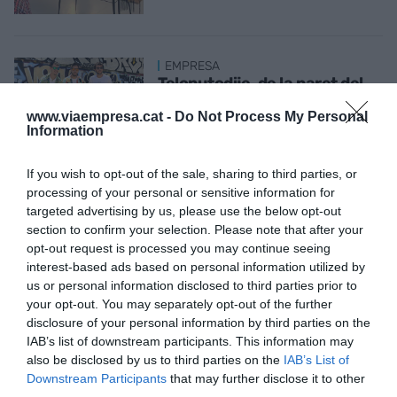
EMPRESA
Teloputodije, de la paret del
lavabo al logo d'una
www.viaempresa.cat -
Do Not Process My Personal
samarreta
Information
22 de desembre de 2021
If you wish to opt-out of the sale, sharing to third parties, or
processing of your personal or sensitive information for
ECONOMIA
targeted advertising by us, please use the below opt-out
Els 10 punts del dia de
section to confirm your selection. Please note that after your
l'agenda internacional 2022
opt-out request is processed you may continue seeing
21 de desembre de 2021
interest-based ads based on personal information utilized by
us or personal information disclosed to third parties prior to
your opt-out. You may separately opt-out of the further
disclosure of your personal information by third parties on the
ECONOMIA
IAB’s list of downstream participants. This information may
L'inesperat món digital de la
also be disclosed by us to third parties on the
IAB’s List of
cosmètica catalana
Downstream Participants
that may further disclose it to other
20 de desembre de 2021
third parties.