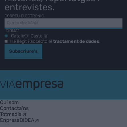
entrevistes.
CORREU ELECTRÒNIC
IDIOMA*
Català
Castellà
He llegit i accepto el
tractament de dades
.
Subscriure's
VIA
Empresa
Qui som
Contacta'ns
Totmedia
EnpresaBIDEA