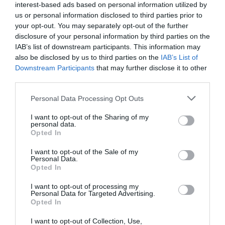
manera provisional com ell pretenia, sinó que
interest-based ads based on personal information utilized by
us or personal information disclosed to third parties prior to
sense cap possibilitat de recuperar el càrrec. La
your opt-out. You may separately opt-out of the further
decisió va ser impugnada davant de la justícia,
disclosure of your personal information by third parties on the
però no hi va haver volta enrere. El següent pas
IAB’s list of downstream participants. This information may
que va donar la nova direcció va ser el
also be disclosed by us to third parties on the
IAB’s List of
Downstream Participants
that may further disclose it to other
desballestament del sistema pensions, aquell que
third parties.
a tothom havia semblat tan generós, de manera
que Ramírez Pomatta es va quedar sense càrrec i
Personal Data Processing Opt Outs
sense pensió de jubilació. Aquesta segona decisió
I want to opt-out of the Sharing of my
personal data.
també tindria recorregut judicial, i el seu
Opted In
desenllaç trigaria anys a saber-se. Com va
declarar el president destituït poc després de
I want to opt-out of the Sale of my
Personal Data.
perdre el càrrec, “acordar el relleu quan estava
Opted In
entre la vida i la mort no sembla pas elegant”.
I want to opt-out of processing my
Personal Data for Targeted Advertising.
Opted In
"Guapo, ric i llest"
I want to opt-out of Collection, Use,