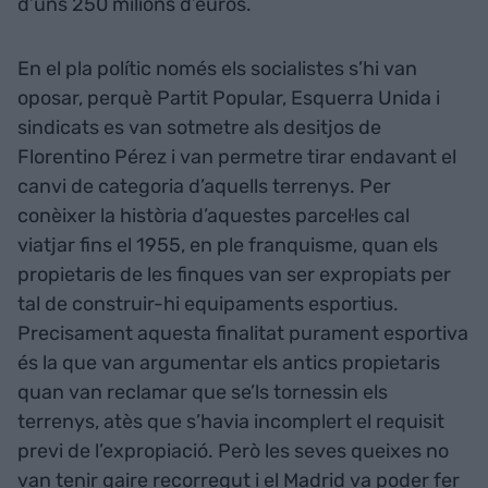
d’uns 250 milions d’euros.
En el pla polític només els socialistes s’hi van
oposar, perquè Partit Popular, Esquerra Unida i
sindicats es van sotmetre als desitjos de
Florentino Pérez i van permetre tirar endavant el
canvi de categoria d’aquells terrenys. Per
conèixer la història d’aquestes parcel·les cal
viatjar fins el 1955, en ple franquisme, quan els
propietaris de les finques van ser expropiats per
tal de construir-hi equipaments esportius.
Precisament aquesta finalitat purament esportiva
és la que van argumentar els antics propietaris
quan van reclamar que se’ls tornessin els
terrenys, atès que s’havia incomplert el requisit
previ de l’expropiació. Però les seves queixes no
van tenir gaire recorregut i el Madrid va poder fer