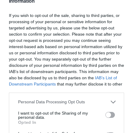
Information
l'àmbit de la discapacitat intel·lectual. A més, la
fundació ha aconseguit estendre l'acreditació
If you wish to opt-out of the sale, sharing to third parties, or
Libera Care
al centre sociosanitari de l’Ametlla del
processing of your personal or sensitive information for
targeted advertising by us, please use the below opt-out
Vallès, essent aquest el primer equipament
section to confirm your selection. Please note that after your
sociosanitari de tot l'Estat en rebre aquesta
opt-out request is processed you may continue seeing
distinció que dignifica el model d'atenció integral.
interest-based ads based on personal information utilized by
us or personal information disclosed to third parties prior to
your opt-out. You may separately opt-out of the further
Àptima Centre Clínic ha
disclosure of your personal information by third parties on the
IAB’s list of downstream participants. This information may
assolit una xifra de negoci
also be disclosed by us to third parties on the
IAB’s List of
Downstream Participants
that may further disclose it to other
de 33,2 milions d'euros
third parties.
i Axioma Solucions ha
Personal Data Processing Opt Outs
tancat el període amb uns
I want to opt-out of the Sharing of my
personal data.
ingressos de 19,5 milions
Opted In