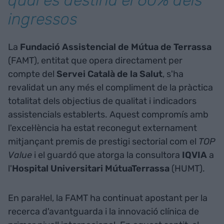
qual es destina el 60% dels
ingressos
La
Fundació Assistencial de Mútua de Terrassa
(FAMT), entitat que opera directament per
compte del
Servei Català de la Salut
, s'ha
revalidat un any més el compliment de la pràctica
totalitat dels objectius de qualitat i indicadors
assistencials establerts. Aquest compromís amb
l'excel·lència ha estat reconegut externament
mitjançant premis de prestigi sectorial com el
TOP
Value
i el guardó que atorga la consultora
IQVIA
a
l'
Hospital Universitari MútuaTerrassa
(HUMT).
En paral·lel, la FAMT ha continuat apostant per la
recerca d'avantguarda i la innovació clínica de