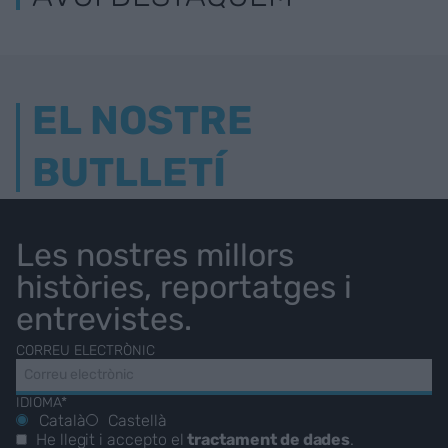
EL NOSTRE
BUTLLETÍ
Les nostres millors
històries, reportatges i
entrevistes.
CORREU ELECTRÒNIC
IDIOMA*
Català
Castellà
He llegit i accepto el
tractament de dades
.