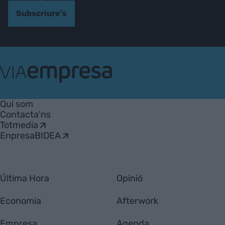
Subscriure's
VIA
Empresa
Qui som
Contacta'ns
Totmedia
EnpresaBIDEA
Última Hora
Opinió
Economia
Afterwork
Empresa
Agenda