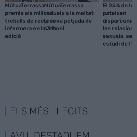
MútuaTerrassa
MútuaTerrassa
El 25% de le
premia els millors
redueix a la meitat
pateixen
treballs de recerca
la seva petjada de
disparèunia 
infermera en la 31a
carboni
les relacions
edició
sexuals, seg
estudi de l'
ELS MÉS LLEGITS
AVUI DESTAQUEM