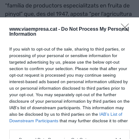
“família de productors especialitzats en fruita de
pinyol” que, des del 1947, aposta “per l'agricultura
que vetlla pel camp i pels qui la treballem”.
www.viaempresa.cat -
Do Not Process My Personal
Indiquen que realitzen el procés de recol·lecció
Information
manualment.
If you wish to opt-out of the sale, sharing to third parties, or
processing of your personal or sensitive information for
Tatxo Benet està molt vinculat a Aitona, la vila on
targeted advertising by us, please use the below opt-out
va néixer la seva mare. El febrer de 2020, poc
section to confirm your selection. Please note that after your
abans de declarar-se la pandèmia, va
opt-out request is processed you may continue seeing
'apadrinar' cent presseguers a Aitona en un acte
interest-based ads based on personal information utilized by
us or personal information disclosed to third parties prior to
patrocinat per la Diputació de Lleida per fomentar
your opt-out. You may separately opt-out of the further
el consum de fruita. Els pagesos del Segrià li van
disclosure of your personal information by third parties on the
concedir l’estiu d’aquell mateix any la distinció
IAB’s list of downstream participants. This information may
also be disclosed by us to third parties on the
IAB’s List of
“Ets la pera”.
Downstream Participants
that may further disclose it to other
third parties.
Sinergies promocionals