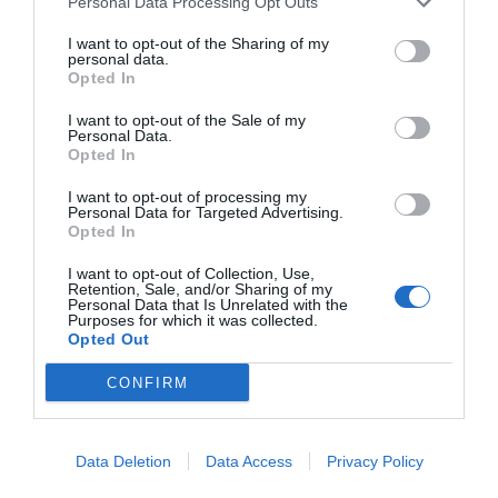
Personal Data Processing Opt Outs
entre les empreses de Tatxo
I want to opt-out of the Sharing of my
personal data.
Benet: la llibreria Ona regala
Opted In
peces de fruita per la
I want to opt-out of the Sale of my
Personal Data.
compra de llibres
Opted In
I want to opt-out of processing my
Personal Data for Targeted Advertising.
Entre els diversos negocis de Tatxo Benet també
Opted In
hi ha les llibreries Ona, amb establiments als
I want to opt-out of Collection, Use,
carrers Pau Claris i Gran de Gràcia. Precisament,
Retention, Sale, and/or Sharing of my
Personal Data that Is Unrelated with the
ha aconseguit establir sinergies promocionals
Purposes for which it was collected.
entre Ona i Aitona Gourmet. A principis de juliol, a
Opted Out
través de les xarxes socials, Ona publicava que “si
CONFIRM
veniu a la llibreria i compreu lectura per vacances,
us podreu endur, també, una nectarina, un
préssec o un paraguaià! No us fan ullets?”.
Data Deletion
Data Access
Privacy Policy