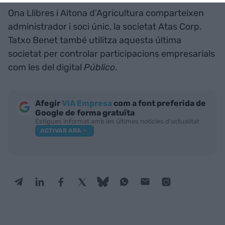
Ona Llibres i Aitona d’Agricultura comparteixen
administrador i soci únic, la societat Atas Corp.
Tatxo Benet també utilitza aquesta última
societat per controlar participacions empresarials
com les del digital
Público
.
Afegir
VIA Empresa
com a font preferida de
Google de forma gratuïta
Estigues informat amb les últimes notícies d'actualitat
ACTIVAR ARA