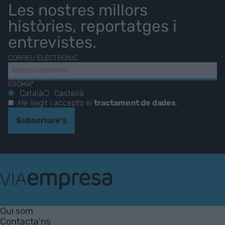
Les nostres millors
històries, reportatges i
entrevistes.
CORREU ELECTRÒNIC
IDIOMA*
Català
Castellà
He llegit i accepto el
tractament de dades
.
Subscriure's
VIA
Empresa
Qui som
Contacta'ns