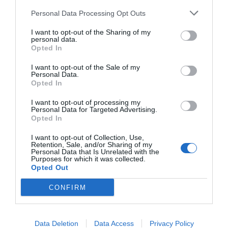
Personal Data Processing Opt Outs
I want to opt-out of the Sharing of my
personal data.
Opted In
RELACIONADES
I want to opt-out of the Sale of my
Personal Data.
Opted In
I want to opt-out of processing my
Personal Data for Targeted Advertising.
Opted In
I want to opt-out of Collection, Use,
Retention, Sale, and/or Sharing of my
Personal Data that Is Unrelated with the
Què he de fer si
Davant el pànic dels
El Govern e
Purposes for which it was collected.
tenia un vol als EUA
mercats, el cap fred
injecta 14.0
Opted Out
cancel·lat pel
dels economistes
milions d'eu
CONFIRM
coronavirus?
liquiditat a
l'economia
Data Deletion
Data Access
Privacy Policy