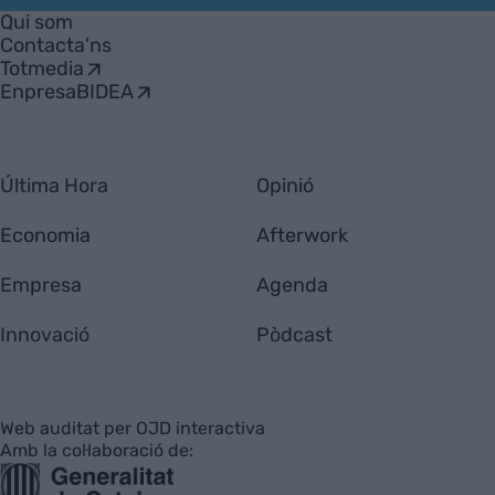
Empresa
Qui som
Contacta'ns
Totmedia
EnpresaBIDEA
Última Hora
Opinió
Economia
Afterwork
Empresa
Agenda
Innovació
Pòdcast
Web auditat per OJD interactiva
Amb la col·laboració de: