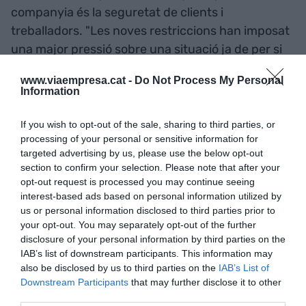
companyia és la seguretat de clients i
treballadors. "Les noves restriccions han imposat
una major pressió sobre una situació ja de per si
difícil", ha afegit Schram, que ha instat els
www.viaempresa.cat -
Do Not Process My Personal
governs a actuar per protegir la indústria de
Information
l'aviació i els seus llocs de treball per "continuar
sent una part vital de la recuperació econòmica
If you wish to opt-out of the sale, sharing to third parties, or
processing of your personal or sensitive information for
global".
targeted advertising by us, please use the below opt-out
section to confirm your selection. Please note that after your
opt-out request is processed you may continue seeing
Afegir
VIA Empresa
com a font preferida de
interest-based ads based on personal information utilized by
Google de forma gratuïta
us or personal information disclosed to third parties prior to
Estigues informat amb les últimes notícies d'actualitat
your opt-out. You may separately opt-out of the further
ACTIVAR ARA
disclosure of your personal information by third parties on the
IAB’s list of downstream participants. This information may
also be disclosed by us to third parties on the
IAB’s List of
Downstream Participants
that may further disclose it to other
third parties.