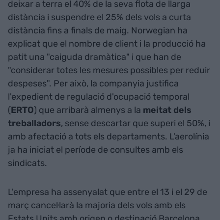
deixar a terra el 40% de la seva flota de llarga
distància i suspendre el 25% dels vols a curta
distància fins a finals de maig. Norwegian ha
explicat que el nombre de client i la producció ha
patit una "caiguda dramàtica" i que han de
"considerar totes les mesures possibles per reduir
despeses". Per això, la companyia justifica
l'expedient de regulació d'ocupació temporal
(
ERTO
) que arribarà almenys a la
meitat dels
treballadors
, sense descartar que superi el 50%, i
amb afectació a tots els departaments. L'aerolínia
ja ha iniciat el període de consultes amb els
sindicats.
L'empresa ha assenyalat que entre el 13 i el 29 de
març cancel·larà la majoria dels vols amb els
Estats Units amb origen o destinació Barcelona,