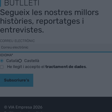
BUTLLETÍ
Segueix les nostres millors
històries, reportatges i
entrevistes.
CORREU ELECTRÒNIC
IDIOMA*
Català
Castellà
He llegit i accepto el
tractament de dades
.
Subscriure's
© VIA Empresa 2026