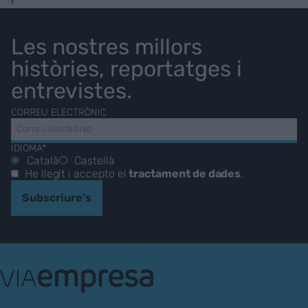
Les nostres millors
històries, reportatges i
entrevistes.
CORREU ELECTRÒNIC
IDIOMA*
Català
Castellà
He llegit i accepto el
tractament de dades
.
Subscriure's
VIA