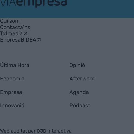
VIA
Empresa
Qui som
Contacta'ns
Totmedia
EnpresaBIDEA
Última Hora
Opinió
Economia
Afterwork
Empresa
Agenda
Innovació
Pòdcast
Web auditat per OJD interactiva