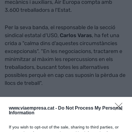
mecànics i auxiliars, Air Europa compta amb
3.600 treballadors a l'Estat.
Per la seva banda, el responsable de la secció
sindical estatal d'USO,
Carlos Varas
, ha fet una
crida a "calma dins d'aquestes circumstàncies
excepcionals". "En les negociacions, tractarem e
minimitzar al màxim les repercussions en els
treballadors, buscant totes les alternatives
possibles perquè en cap cas suposin la pèrdua de
llocs de treball".
Afegir
VIA Empresa
com a font preferida de
www.viaempresa.cat -
Do Not Process My Personal
Google de forma gratuïta
Information
Estigues informat amb les últimes notícies d'actualitat
ACTIVAR ARA
If you wish to opt-out of the sale, sharing to third parties, or