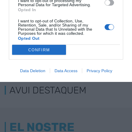
I want to opt-out of processing my
coronavirus
l’austeritat"
coronavirus
Personal Data for Targeted Advertising.
Opted In
I want to opt-out of Collection, Use,
Retention, Sale, and/or Sharing of my
Personal Data that Is Unrelated with the
Purposes for which it was collected.
Opted Out
CONFIRM
ELS MÉS LLEGITS
Data Deletion
Data Access
Privacy Policy
AVUI DESTAQUEM
EL NOSTRE