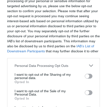
processing of your personal or sensitive information for
targeted advertising by us, please use the below opt-out
section to confirm your selection. Please note that after your
opt-out request is processed you may continue seeing
interest-based ads based on personal information utilized by
us or personal information disclosed to third parties prior to
your opt-out. You may separately opt-out of the further
disclosure of your personal information by third parties on the
RELACIONADES
IAB’s list of downstream participants. This information may
also be disclosed by us to third parties on the
IAB’s List of
Downstream Participants
that may further disclose it to other
third parties.
Personal Data Processing Opt Outs
I want to opt-out of the Sharing of my
personal data.
Opted In
Seat suspèn un
Mesures contra el
Naturgy ajor
I want to opt-out of the Sale of my
Personal Data.
torn de producció
coronavirus: "La
factures de 
Opted In
extra pel
pitjor recepta és
autònoms pe