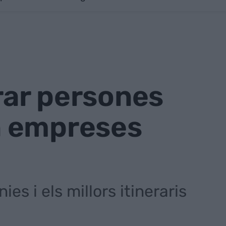
rar persones
n empreses
es i els millors itineraris