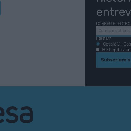
Í
entrev
CORREU ELECTRÒ
IDIOMA*
Català
Cas
He llegit i ac
Subscriure's