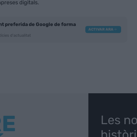
preses digitals.
nt preferida de Google de forma
ACTIVAR ARA
ícies d'actualitat
RE
Les no
històr