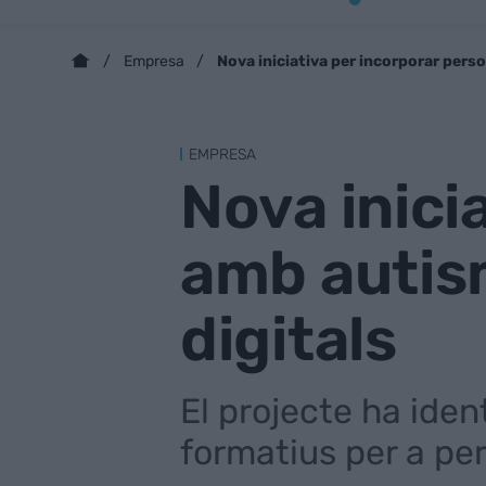
Nova iniciativa per incorporar per
Empresa
EMPRESA
Nova inici
amb autis
digitals
El projecte ha ident
formatius per a per