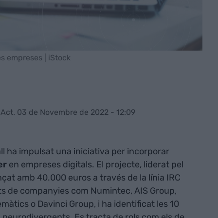
les empreses | iStock
4
Act. 03 de Novembre de 2022 - 12:09
l ha impulsat una iniciativa per incorporar
er
en empreses digitals. El projecte, liderat pel
ançat amb 40.000 euros a través de la línia IRC
tats de companyies com Numintec, AIS Group,
àtics o Davinci Group, i ha identificat les 10
s neurodivergents. Es tracta de rols com els de