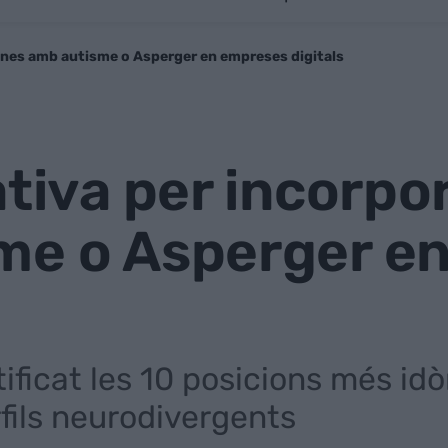
sones amb autisme o Asperger en empreses digitals
ativa per incorpo
me o Asperger e
ificat les 10 posicions més idòni
fils neurodivergents