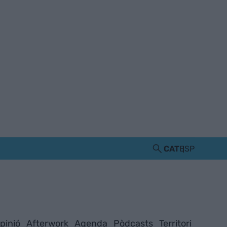
CAT
ESP
pinió
Afterwork
Agenda
Pòdcasts
Territori