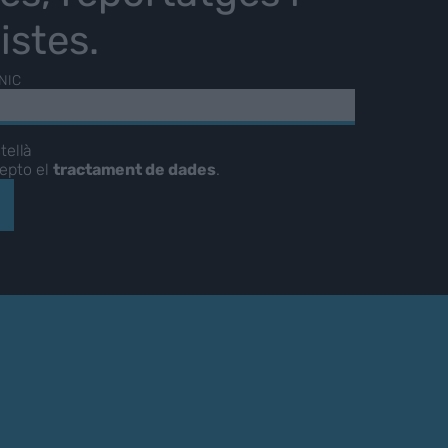
istes.
NIC
tellà
cepto el
tractament de dades
.