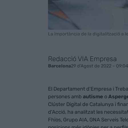
La importància de la digitalització a 
Redacció VIA Empresa
29 d'Agost de 2022 - 09:0
Barcelona
El Departament d'Empresa i Trebal
persones amb
autisme
o
Asperg
Clúster Digital de Catalunya i fin
d'Acció, ha analitzat les necessi
Fhios, Grupo AIA, GNA Serveis Telem
posicions més idònies per a perfil