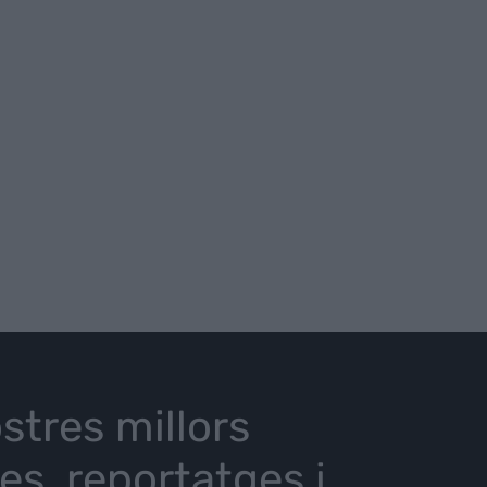
stres millors
ies, reportatges i