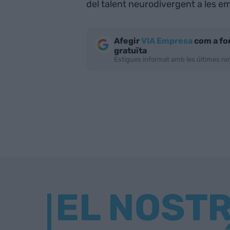
del talent neurodivergent a les em
Afegir
VIA Empresa
com a fo
gratuïta
Estigues informat amb les últimes not
EL NOST