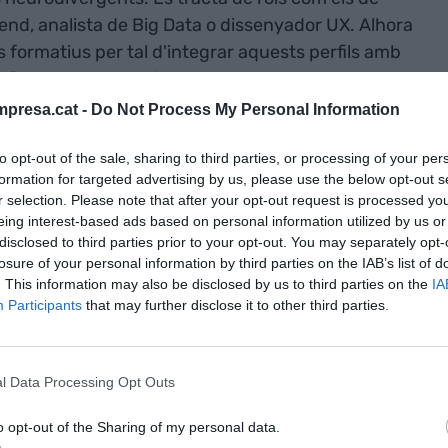
nd, analista de Big Data o dissenyador UX. Alhora
s formatius per tal d'integrar aquests perfils amb
ficultats d'inserció laboral- en totes aquestes
presa.cat -
Do Not Process My Personal Information
to opt-out of the sale, sharing to third parties, or processing of your per
ital de Catalunya,
Joan Puaté
, les persones amb
formation for targeted advertising by us, please use the below opt-out s
s tenen una sèrie de capacitats molt
r selection. Please note that after your opt-out request is processed y
 la mitjana, però alhora tenen dificultats de
eing interest-based ads based on personal information utilized by us or
disclosed to third parties prior to your opt-out. You may separately opt-
ls establertes. "Aquestes mateixes convencions
losure of your personal information by third parties on the IAB’s list of
 que es donen per descomptades en moltes oficines
. This information may also be disclosed by us to third parties on the
IA
va integració i, si l'empresa no ho té en compte,
Participants
that may further disclose it to other third parties.
assenyalat Puaté. Amb aquest projecte, es pretén
ses i les d'aquests perfils per tal d'oferir-los un
es capacitats".
l Data Processing Opt Outs
o opt-out of the Sharing of my personal data.
r més competitives les empreses del sector, per la