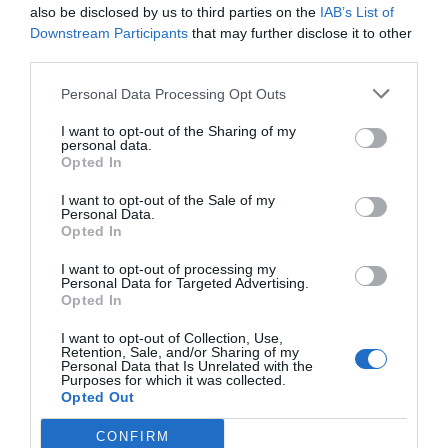
conciliació i de corresponsabilitat, anar a les
also be disclosed by us to third parties on the
IAB’s List of
Downstream Participants
that may further disclose it to other
promocions, canviar de feina.... Com que totes
third parties.
tenim organitzada la nostra logística i vida
familiar, ens costa canviar de feina. És un dels
Personal Data Processing Opt Outs
handicaps que ens fa cobrar menys. Valorem més
I want to opt-out of the Sharing of my
alguns intangibles com ara la flexibilitat que el sou
personal data.
Opted In
i els homes és just al revés. I l'altre gran handicap
que tenim és sortir de l'ambient de treball i anar
I want to opt-out of the Sale of my
Personal Data.
als llocs. Necessitem visibilitat, hem d'estar a
Opted In
l'imaginari col·lectiu per quan algú necessiti una
I want to opt-out of processing my
figura al consell d'administració d'una empresa;
Personal Data for Targeted Advertising.
Opted In
no n'hi ha prou en ser bones professionals.
I want to opt-out of Collection, Use,
Retention, Sale, and/or Sharing of my
Com es trenca el sostre de vidre?
Personal Data that Is Unrelated with the
Purposes for which it was collected.
Opted Out
Igualar les baixes de maternitat i paternitat;
CONFIRM