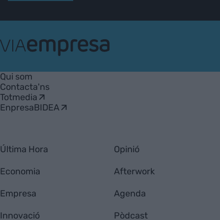
VIA
Empresa
Qui som
Contacta'ns
Totmedia
EnpresaBIDEA
Última Hora
Opinió
Economia
Afterwork
Empresa
Agenda
Innovació
Pòdcast