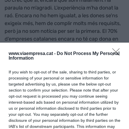
paraula no m'agradi. L'experiència m'ha donat la
raó. Encara no ho hem igualat, a les dones se'ns
exigeix més, hem de complir molts més requisits,
però ja no som notícia per ser la primera. El 70%
d'empreses catalanes encara no té cap dona en
els seus òrgans de direcció. Progressem
www.viaempresa.cat -
Do Not Process My Personal
adequadament? Sí, però hi ha mesures que ens
Information
perjudiquen. El blindatge després de la baixa
maternal; el sou... si una dona ocupa un lloc
If you wish to opt-out of the sale, sharing to third parties, or
directiu i cobra més que el llindar que té la
processing of your personal or sensitive information for
targeted advertising by us, please use the below opt-out
seguretat social, l'empresa no està obligada a
section to confirm your selection. Please note that after your
pagar-li la diferència. Aquestes situacions fa que
opt-out request is processed you may continue seeing
hi hagi empreses que no vulguin dones en edat de
interest-based ads based on personal information utilized by
tenir fills en càrrecs directius. I perquè arribin
us or personal information disclosed to third parties prior to
your opt-out. You may separately opt-out of the further
moltes dones a dalt, és important que n'hi hagi
disclosure of your personal information by third parties on the
moltes a baix i que puguin pujar. Hem de parlar de
IAB’s list of downstream participants. This information may