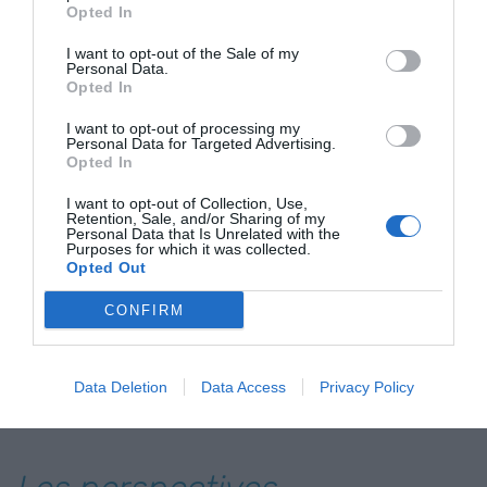
servei per part dels nostres clients per poder
Opted In
donar el millor servei a les nostres empreses i fer
I want to opt-out of the Sale of my
que el país millori i prosperi”.
Personal Data.
Opted In
Les perspectives econòmiques per al 2025 són
I want to opt-out of processing my
Personal Data for Targeted Advertising.
positives, amb un creixement previst del 2,5%, per
Opted In
sobre de l’1,1% de la Unió Europea. Factors com el
I want to opt-out of Collection, Use,
creixement poblacional, la reducció dels tipus
Retention, Sale, and/or Sharing of my
Personal Data that Is Unrelated with the
d’interès, el desplegament dels fons Next
Purposes for which it was collected.
Opted Out
Generation EU i la fortalesa del turisme impulsen
aquesta tendència favorable. A més, Espanya té
CONFIRM
una exposició limitada a les tensions
geoeconòmiques globals i redueix la seva
dependència energètica gràcies a l’auge de les
Data Deletion
Data Access
Privacy Policy
renovables.