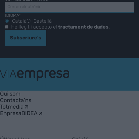
IDIOMA*
Català
Castellà
He llegit i accepto el
tractament de dades
.
Subscriure's
VIA
Empresa
Qui som
Contacta'ns
Totmedia
EnpresaBIDEA