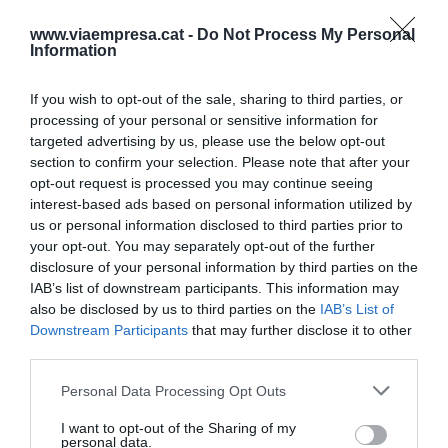
www.viaempresa.cat -
Do Not Process My Personal
Information
If you wish to opt-out of the sale, sharing to third parties, or
processing of your personal or sensitive information for
targeted advertising by us, please use the below opt-out
section to confirm your selection. Please note that after your
opt-out request is processed you may continue seeing
El president del Banc Sabadell, Josep Oliu a la Cambra
interest-based ads based on personal information utilized by
de Sabadell | Cedida
us or personal information disclosed to third parties prior to
Amb la incertesa de l’OPA sobrevolant, per aquest
your opt-out. You may separately opt-out of the further
any, Oliu es mostra optimista assegurant que “ara
disclosure of your personal information by third parties on the
que ja estem en un nivell de resultats tan elevats,
IAB’s list of downstream participants. This information may
also be disclosed by us to third parties on the
IAB’s List of
és evidentment que aquests resultats són
Downstream Participants
that may further disclose it to other
sostenibles en un entorn de tipus d'interès que
third parties.
d'alguna manera s'ha normalitzat”. A més ha
Personal Data Processing Opt Outs
apuntat que el repte que tenen de cara al futur és
ser millor, sobretot en el que és "percepció de
I want to opt-out of the Sharing of my
personal data.