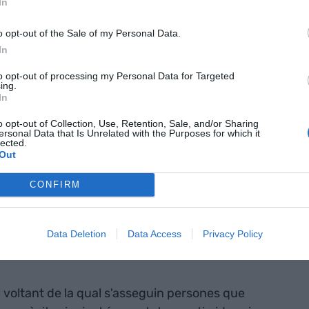
In
o opt-out of the Sale of my Personal Data.
funcioni, l'organització piramidal o lineal no és la
In
ta una major connexió i una contínua interacció
to opt-out of processing my Personal Data for Targeted
de canvis importants en la manera de treballar i
ing.
In
uran d'adoptar una organització que potenciï i
tzació circular.
o opt-out of Collection, Use, Retention, Sale, and/or Sharing
ersonal Data that Is Unrelated with the Purposes for which it
lected.
Out
ular
CONFIRM
càrrecs. Va de persones compartint un objectiu
orça motriu de tota l'organització. Però el
criteris de cadascuna de les persones. Al contrari.
Data Deletion
Data Access
Privacy Policy
 i ignorar.
voltant de la qual s'asseguin persones que