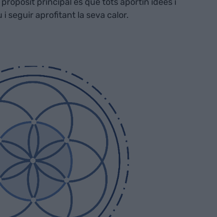
 propòsit principal és que tots aportin idees i
 i seguir aprofitant la seva calor.