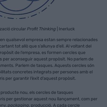
tzació circular
Profit Thinking
| Inerluck
n en qualsevol empresa estan sempre relacionades
rtant tot allò que s'allunya d'ell. Al voltant del
propòsit de l'empresa, es formen cercles que
es per aconseguir aquest propòsit. No parlem de
aments. Parlem de tasques. Aquests cercles són
bilitats concretes integrats per persones amb el
s per garantir l'èxit d'aquest propòsit.
un producte nou, els cercles de tasques
ris per gestionar aquest nou llançament, com per
eny,
packaging
, producció. A cada cercle