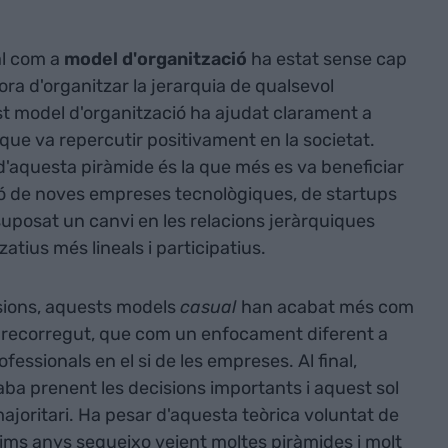
l com a
model d'organització
ha estat sense cap
ora d'organitzar la jerarquia de qualsevol
est model d'organització ha ajudat clarament a
que va repercutir positivament en la societat.
 d'aquesta piràmide és la que més es va beneficiar
ició de noves empreses tecnològiques, de startups
suposat un canvi en les relacions jeràrquiques
atius més lineals i participatius.
sions, aquests models
casual
han acabat més com
 recorregut, que com un enfocament diferent a
ofessionals en el si de les empreses. Al final,
ba prenent les decisions importants i aquest sol
 majoritari. Ha pesar d'aquesta teòrica voluntat de
ims anys segueixo veient moltes piràmides i molt