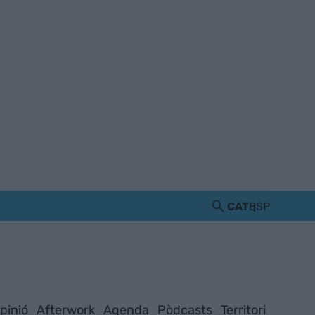
CAT
ESP
pinió
Afterwork
Agenda
Pòdcasts
Territori