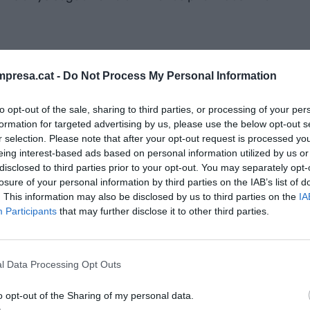
canviant i les empreses necessiten una nova
ionar-se per seguir creant, avançant, progressant i
presa.cat -
Do Not Process My Personal Information
se ancorades en una zona de confort perillosa.
to opt-out of the sale, sharing to third parties, or processing of your per
ar beneficis. Sense beneficis, s'afebleixen, moren
formation for targeted advertising by us, please use the below opt-out s
eu treball sobre la gestió del marge, el seu model
r selection. Please note that after your opt-out request is processed y
es sis pes i els seus centres de marge que situen el
eing interest-based ads based on personal information utilized by us or
'empresa, convertint-ho en l'element de referència a
disclosed to third parties prior to your opt-out. You may separately opt-
losure of your personal information by third parties on the IAB’s list of
. This information may also be disclosed by us to third parties on the
IA
Participants
that may further disclose it to other third parties.
eixen per
Sense
l Data Processing Opt Outs
xen, moren i
o opt-out of the Sharing of my personal data.