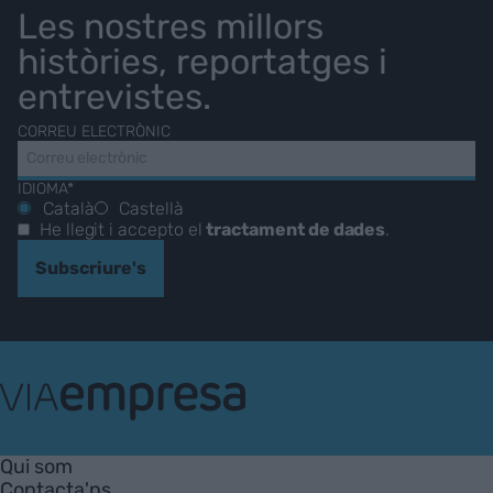
Les nostres millors
històries, reportatges i
entrevistes.
CORREU ELECTRÒNIC
IDIOMA*
Català
Castellà
He llegit i accepto el
tractament de dades
.
Subscriure's
VIA
Empresa
Qui som
Contacta'ns