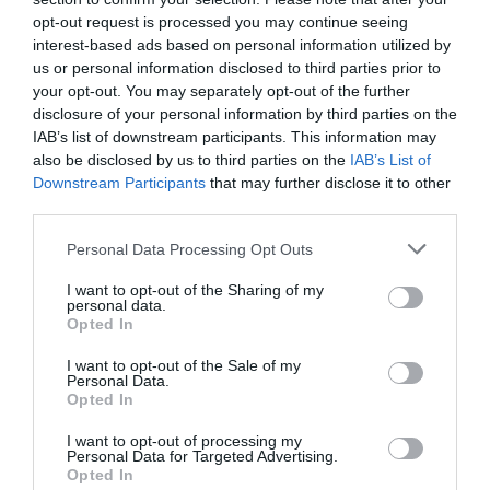
els artistes i grups internacionals, els que més
opt-out request is processed you may continue seeing
vegades han acudit han estat
Eros Ramazzotti
,
interest-based ads based on personal information utilized by
us or personal information disclosed to third parties prior to
amb 11 concerts, i
Madonna
,
Bryan Adams
i
U2
,
your opt-out. You may separately opt-out of the further
amb 7 cadascun.
disclosure of your personal information by third parties on the
IAB’s list of downstream participants. This information may
also be disclosed by us to third parties on the
IAB’s List of
Cites esportives
Downstream Participants
that may further disclose it to other
third parties.
A més, s'han celebrat esdeveniments esportius
Personal Data Processing Opt Outs
variats, des dels Jocs Olímpics de 1992, el
Campionat del Món d'Atletisme en pista coberta
I want to opt-out of the Sharing of my
personal data.
de 1995, els campionats del món de Natació el
Opted In
2003 i 2013, i campionats del món d'handbol el
I want to opt-out of the Sale of my
2013 i de bàsquet el 2014.
Personal Data.
Opted In
També s'han acollit espectacles familiars, com els
I want to opt-out of processing my
Personal Data for Targeted Advertising.
de
Disney on Ice
, que ha tingut 29 edicions, i els
Opted In