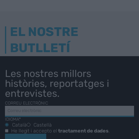
EL NOSTRE
BUTLLETÍ
Les nostres millors
històries, reportatges i
entrevistes.
CORREU ELECTRÒNIC
IDIOMA*
Català
Castellà
He llegit i accepto el
tractament de dades
.