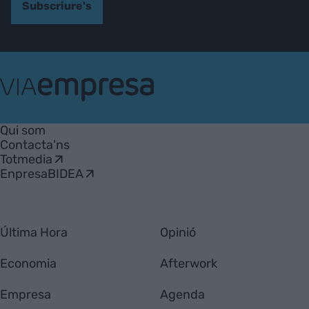
Subscriure's
VIA
Empresa
Qui som
Contacta'ns
Totmedia
EnpresaBIDEA
Última Hora
Opinió
Economia
Afterwork
Empresa
Agenda