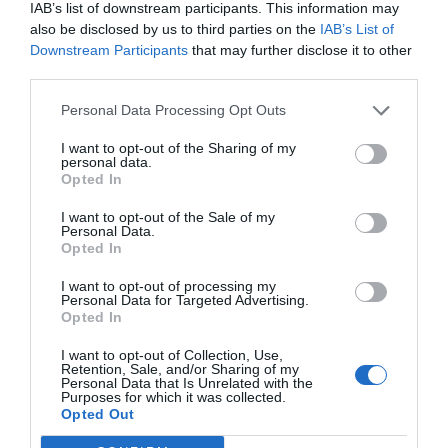
IAB’s list of downstream participants. This information may
also be disclosed by us to third parties on the
IAB’s List of
Afegir
VIA Empresa
com a font preferida de
Downstream Participants
that may further disclose it to other
Google de forma gratuïta
third parties.
Estigues informat amb les últimes notícies d'actualitat
ACTIVAR ARA
Personal Data Processing Opt Outs
I want to opt-out of the Sharing of my
personal data.
Opted In
I want to opt-out of the Sale of my
Personal Data.
Opted In
I want to opt-out of processing my
Personal Data for Targeted Advertising.
RELACIONADES
Opted In
I want to opt-out of Collection, Use,
Retention, Sale, and/or Sharing of my
Personal Data that Is Unrelated with the
Purposes for which it was collected.
Opted Out