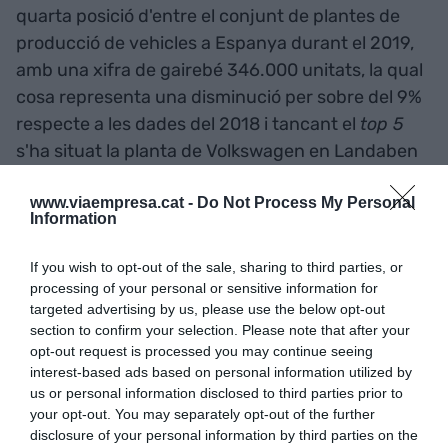
quarta posició d'entre el conjunt de plantes de
producció de vehicles a Espanya durant el 2019,
amb una xifra de gairebé 346.000 unitats, la qual
cosa representa una disminució per sobre del 9%
respecte a les dades del 2018 i tancant el
top 5
s'ha situat la planta de Volkswagen en Landaben
(Pamplona), amb 320.543 unitats, un 17,7% de
www.viaempresa.cat -
Do Not Process My Personal
pujada.
Information
Deixant enrere la barrera de les 300.000 unitats
If you wish to opt-out of the sale, sharing to third parties, or
processing of your personal or sensitive information for
s'hi troben els centres de Renault a Palència i
targeted advertising by us, please use the below opt-out
Valladolid, amb més de 240.000 (-6%) i gairebé
section to confirm your selection. Please note that after your
237.000 unitats (+0,4%), respectivament. En total,
opt-out request is processed you may continue seeing
els centres de la signatura del rombe a Espanya
interest-based ads based on personal information utilized by
us or personal information disclosed to third parties prior to
han fabricat prop de 480.000 unitats l'any passat,
your opt-out. You may separately opt-out of the further
més d'un 3% menys.
disclosure of your personal information by third parties on the