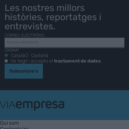
Les nostres millors
històries, reportatges i
entrevistes.
CORREU ELECTRÒNIC
IDIOMA*
Català
Castellà
He llegit i accepto el
tractament de dades
.
Subscriure's
VIA
Empresa
Qui som
Contacta'ns