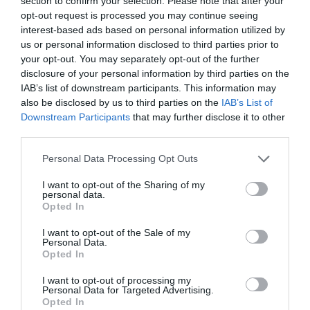
section to confirm your selection. Please note that after your
anys, i Playoffnations, liderada per Marc Pérez va
opt-out request is processed you may continue seeing
detectar l'oportunitat i està sabent interpretar-ho
interest-based ads based on personal information utilized by
per posicionar empreses amb productes i serveis
us or personal information disclosed to third parties prior to
enfocats a les creixents audiències", explica per la
your opt-out. You may separately opt-out of the further
disclosure of your personal information by third parties on the
seva banda
Pepe Peris
, director general
IAB’s list of downstream participants. This information may
d'Àngels.
also be disclosed by us to third parties on the
IAB’s List of
Downstream Participants
that may further disclose it to other
third parties.
Afegir
VIA Empresa
com a font preferida de
Personal Data Processing Opt Outs
Google de forma gratuïta
Estigues informat amb les últimes notícies d'actualitat
I want to opt-out of the Sharing of my
ACTIVAR ARA
personal data.
Opted In
I want to opt-out of the Sale of my
Personal Data.
Opted In
I want to opt-out of processing my
Personal Data for Targeted Advertising.
Opted In