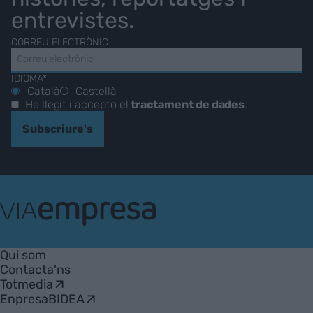
entrevistes.
CORREU ELECTRÒNIC
IDIOMA*
Català
Castellà
He llegit i accepto el
tractament de dades
.
Subscriure's
VIA
Empresa
Qui som
Contacta'ns
Totmedia
EnpresaBIDEA