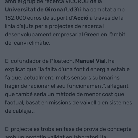
amb el grup de recerca ViCOROB de la
Universitat de Girona
(UdG) i ha comptat amb
182.000 euros de suport d'
Acció
a través de la
línia d'ajuts per a projectes de recerca i
desenvolupament empresarial Green en l'àmbit
del canvi climàtic.
El cofundador de Ploatech,
Manuel Vial
, ha
explicat que "la falta d'una font d'energia estable
fa que, actualment, molts sensors submarins
hagin de racionar el seu funcionament", al·legant
que també seria un mètode de menor cost que
l'actual, basat en missions de vaixell o en sistemes
de cablejat.
El projecte es troba en fase de prova de concepte
amb un prototip validat en laboratori i la