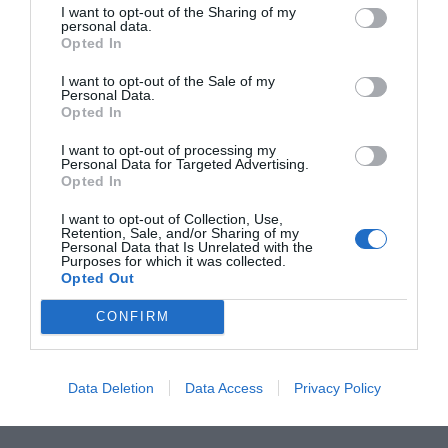
I want to opt-out of the Sharing of my
personal data.
Opted In
I want to opt-out of the Sale of my
Personal Data.
Opted In
I want to opt-out of processing my
Personal Data for Targeted Advertising.
La UE vol mobilitzar
L'aliança entre el
Brussel·les
Opted In
25.000 milions per
sector públic i
als estats re
I want to opt-out of Collection, Use,
projectes d’energia
privat, o com
consum i de
Retention, Sale, and/or Sharing of my
Personal Data that Is Unrelated with the
renovable al
resoldre l'eterna
de combusti
Purposes for which it was collected.
Mediterrani
transició
fòssils
Opted Out
energètica
CONFIRM
Data Deletion
Data Access
Privacy Policy