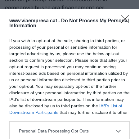
companyia busca ara finançament per
desenvolupar una versió que pugui provar-se en
www.viaempresa.cat -
Do Not Process My Personal
un entorn submarí real.
Information
If you wish to opt-out of the sale, sharing to third parties, or
Afegir
VIA Empresa
com a font preferida de
processing of your personal or sensitive information for
Google de forma gratuïta
targeted advertising by us, please use the below opt-out
Estigues informat amb les últimes notícies d'actualitat
section to confirm your selection. Please note that after your
ACTIVAR ARA
opt-out request is processed you may continue seeing
interest-based ads based on personal information utilized by
us or personal information disclosed to third parties prior to
your opt-out. You may separately opt-out of the further
disclosure of your personal information by third parties on the
IAB’s list of downstream participants. This information may
also be disclosed by us to third parties on the
IAB’s List of
Downstream Participants
that may further disclose it to other
third parties.
RELACIONADES
Personal Data Processing Opt Outs