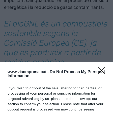
important salt qualitatiu" en el procés de transició
energètica i la reducció de gasos contaminants.
El bioGNL és un combustible
sostenible segons la
Comissió Europea (CE), ja
que es produeix a partir de
residus orgànics
www.viaempresa.cat -
Do Not Process My Personal
Aquesta ha estat la segona operació de
Information
subministrament de bioGNL al Port de Barcelona,
If you wish to opt-out of the sale, sharing to third parties, or
després de la que es va fer al març en un dels
processing of your personal or sensitive information for
vaixells de la naviliera
Baleària
, tot i que en
targeted advertising by us, please use the below opt-out
aquella ocasió es va realitzar a través d'un camió
section to confirm your selection. Please note that after your
opt-out request is processed you may continue seeing
cisterna.