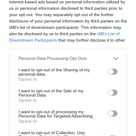
interest-based ads based on personal information utilized by
us or personal information disclosed to third parties prior to
El Port de Barcelona ha destacat que el bioGNL
your opt-out. You may separately opt-out of the further
disclosure of your personal information by third parties on the
que s'ha utilitzat en aquesta operació s'ha
IAB’s list of downstream participants. This information may
regasificat a la planta d'Enagás al moll de
also be disclosed by us to third parties on the
IAB’s List of
l'Energia.
Downstream Participants
that may further disclose it to other
third parties.
Personal Data Processing Opt Outs
Afegir
VIA Empresa
com a font preferida de
Google de forma gratuïta
I want to opt-out of the Sharing of my
Estigues informat amb les últimes notícies d'actualitat
personal data.
ACTIVAR ARA
Opted In
I want to opt-out of the Sale of my
Personal Data.
Opted In
I want to opt-out of processing my
Personal Data for Targeted Advertising.
Opted In
I want to opt-out of Collection, Use,