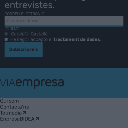
entrevistes.
CORREU ELECTRÒNIC
IDIOMA*
Català
Castellà
He llegit i accepto el
tractament de dades
.
Subscriure's
VIA
Empresa
Qui som
Contacta'ns
Totmedia
EnpresaBIDEA