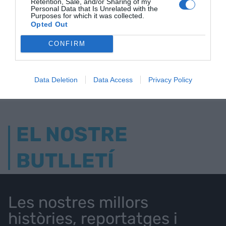
Retention, Sale, and/or Sharing of my
Personal Data that Is Unrelated with the
Purposes for which it was collected.
Opted Out
ELS MÉS LLEGITS
CONFIRM
AVUI DESTAQUEM
Data Deletion
Data Access
Privacy Policy
EL NOSTRE
BUTLLETÍ
Les nostres millors
històries, reportatges i