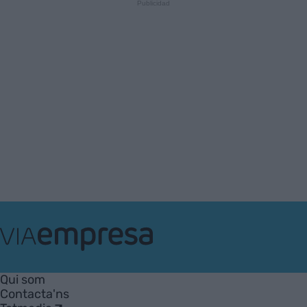
VIA
Empresa
Qui som
Contacta'ns